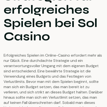
erfolgreiches
Spielen bei Sol
Casino
Erfolgreiches Spielen im Online-Casino erfordert mehr als
nur Glück. Eine durchdachte Strategie und ein
verantwortungsvoller Umgang mit dem eigenen Budget
sind entscheidend. Eine bewährte Strategie ist die
Verwendung eines Budgets und das Festlegen von
Verlustlimits. Bevor man mit dem Spielen beginnt, sollte
man sich ein Budget setzen, das man bereit ist zu
verlieren, und sich strikt an dieses Budget halten. Darüber
hinaus sollte man sich ein Verlustlimit setzen, das man
auf keinen Fall überschreiten darf. Sobald man dieses