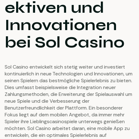
ektiven und
Innovationen
bei Sol Casino
Sol Casino entwickelt sich stetig weiter und investiert
kontinuierlich in neue Technologien und Innovationen, um
seinen Spielern das bestmögliche Spielerlebnis zu bieten.
Dies umfasst beispielsweise die Integration neuer
Zahlungsmethoden, die Erweiterung der Spielauswahl um
neue Spiele und die Verbesserung der
Benutzerfreundlichkeit der Plattform. Ein besonderer
Fokus liegt auf dem mobilen Angebot, da immer mehr
Spieler ihre Lieblingscasinospiele unterwegs genießen
möchten. Sol Casino arbeitet daran, eine mobile App zu
entwickeln, die ein optimales Spielerlebnis auf