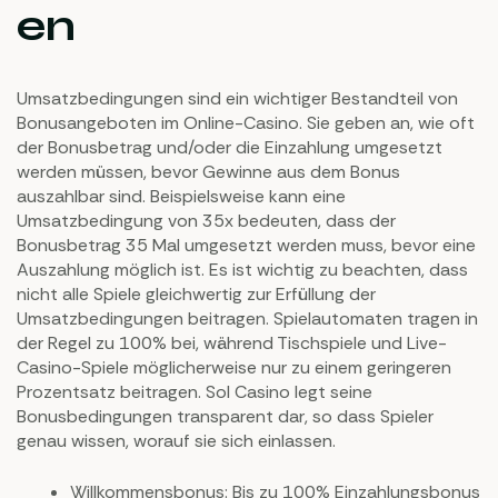
en
Umsatzbedingungen sind ein wichtiger Bestandteil von
Bonusangeboten im Online-Casino. Sie geben an, wie oft
der Bonusbetrag und/oder die Einzahlung umgesetzt
werden müssen, bevor Gewinne aus dem Bonus
auszahlbar sind. Beispielsweise kann eine
Umsatzbedingung von 35x bedeuten, dass der
Bonusbetrag 35 Mal umgesetzt werden muss, bevor eine
Auszahlung möglich ist. Es ist wichtig zu beachten, dass
nicht alle Spiele gleichwertig zur Erfüllung der
Umsatzbedingungen beitragen. Spielautomaten tragen in
der Regel zu 100% bei, während Tischspiele und Live-
Casino-Spiele möglicherweise nur zu einem geringeren
Prozentsatz beitragen. Sol Casino legt seine
Bonusbedingungen transparent dar, so dass Spieler
genau wissen, worauf sie sich einlassen.
Willkommensbonus: Bis zu 100% Einzahlungsbonus