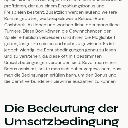
profitieren, der aus einem Einzahlungsbonus und
Freispielen besteht. Zusätzlich werden laufend weitere
Boni angeboten, wie beispielsweise Reload-Boni,
Cashback-Aktionen und wöchentliche oder monatliche
Turniere. Diese Boni können die Gewinnchancen der
Spieler erheblich verbessern und ihnen die Möglichkeit
geben, länger zu spielen und mehr zu gewinnen. Es ist
jedoch wichtig, die Bonusbedingungen genau zu lesen
und zu verstehen, da diese oft mit bestimmten
Umsatzbedingungen verbunden sind. Bevor man einen
Bonus annimmt, sollte man sich daher vergewissern, dass
man die Bedingungen erfüllen kann, um den Bonus und
die damit verbundenen Gewinne auszahlen zu können.
Die Bedeutung der
Umsatzbedingung