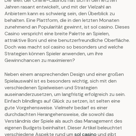
Die Welt der Online-Casinos hat sich in den letzten
Jahren rasant entwickelt, und mit der Vielzahl an
Anbietern kann es schwierig sein, den Überblick zu
behalten. Eine Plattform, die in den letzten Monaten
zunehmend an Popularität gewinnt, ist sol casino. Dieses
Casino verspricht eine breite Palette an Spielen,
attraktive Boni und eine benutzerfreundliche Oberfläche.
Doch was macht sol casino so besonders und welche
Strategien können Spieler anwenden, um ihre
Gewinnchancen zu maximieren?
Neben einem ansprechenden Design und einer großen
Spielauswahl ist es besonders wichtig, sich mit den
verschiedenen Spielweisen und Strategien
auseinanderzusetzen, um langfristig erfolgreich zu sein.
Einfach blindlings auf Glück zu setzen, ist selten eine
gute Vorgehensweise. Vielmehr bedarf es einer
durchdachten Herangehensweise, die sowohl das
Verständnis der Spiele als auch das Management des
eigenen Budgets beinhaltet. Dieser Artikel beleuchtet
verschiedene Aspekte rund um
sol casino
und gibt