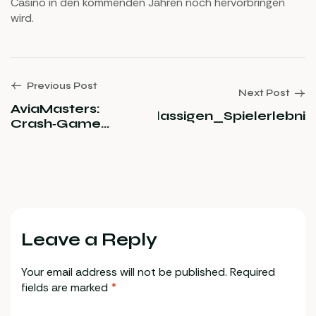
Casino in den kommenden Jahren noch hervorbringen
wird.
Previous Post
Next Post
AviaMasters:
ssel_zu_einem_erstklassigen_Spielerlebni
Crash‑Game
Action für kurze,
hochintensive
Sessions
Leave a Reply
Your email address will not be published.
Required
fields are marked
*