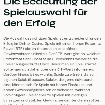
Die Bedeutung der
Spielauswahl für
den Erfolg
Die Auswahl des richtigen Spiels ist entscheidend für den
Erfolg im Online-Casino. Spiele mit einem hohen Return to
Player (RTP) bieten theoretisch eine höhere
Gewinnwahrscheinlichkeit. Der RTP-Wert gibt an, welcher
Prozentsatz der Einsätze im Durchschnitt wieder an die
Spieler ausgeschüttet wird. Bevor man ein Spiel startet,
sollte man sich daher über den RTP-Wert informieren.
Darüber hinaus ist es wichtig, Spiele zu wählen, die zum
eigenen Spielstil passen. Spieler, die gerne risikobereit
sind, können sich für Spiele mit hohen Einsätzen und
hohen Gewinnmöglichkeiten entscheiden, während
vorsichtigere Spieler eher zu Spielen mit niedrigen
Einsätzen und stabilen Gewinnchancen tendieren sollten.