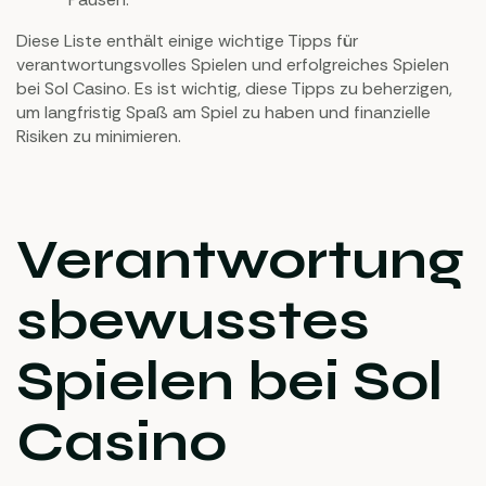
Diese Liste enthält einige wichtige Tipps für
verantwortungsvolles Spielen und erfolgreiches Spielen
bei Sol Casino. Es ist wichtig, diese Tipps zu beherzigen,
um langfristig Spaß am Spiel zu haben und finanzielle
Risiken zu minimieren.
Verantwortung
sbewusstes
Spielen bei Sol
Casino