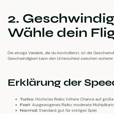
2. Geschwindigk
Wähle dein Flig
Die einzige Variable, die du kontrollierst, ist die Geschwin
Geschwindigkeit kann den Unterschied zwischen sicherer
Erklärung der Spe
Höchstes Risiko; höhere Chance auf große 
Turbo:
Ausgewogenes Risiko; moderate Multiplikato
Fast:
Standard; gut für stetiges Spiel.
Normal: