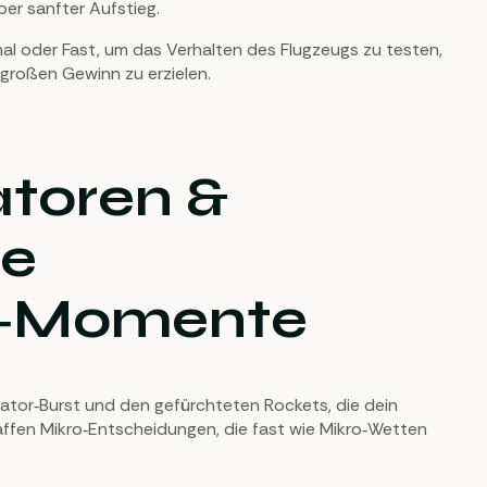
ber sanfter Aufstieg.
mal oder Fast, um das Verhalten des Flugzeugs zu testen,
 großen Gewinn zu erzielen.
katoren &
ne
s‑Momente
ikator‑Burst und den gefürchteten Rockets, die dein
fen Mikro‑Entscheidungen, die fast wie Mikro‑Wetten