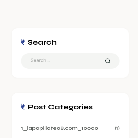
Search
Post Categories
1_lapapillote08.com_10000
(1)