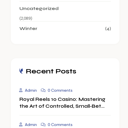
Uncategorized
(2,089)
Winter
(4)
Recent Posts
Admin
0 Comments
Royal Reels 10 Casino: Mastering
the Art of Controlled, Small‑Bet
Play
Admin
0 Comments