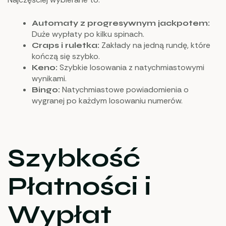
Automaty z progresywnym jackpotem:
Duże wypłaty po kilku spinach.
Zakłady na jedną rundę, które
Craps i ruletka:
kończą się szybko.
Szybkie losowania z natychmiastowymi
Keno:
wynikami.
Natychmiastowe powiadomienia o
Bingo:
wygranej po każdym losowaniu numerów.
Szybkość
Płatności i
Wypłat