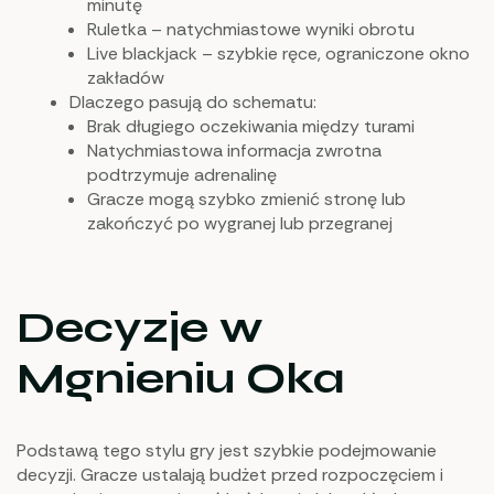
minutę
Ruletka – natychmiastowe wyniki obrotu
Live blackjack – szybkie ręce, ograniczone okno
zakładów
Dlaczego pasują do schematu:
Brak długiego oczekiwania między turami
Natychmiastowa informacja zwrotna
podtrzymuje adrenalinę
Gracze mogą szybko zmienić stronę lub
zakończyć po wygranej lub przegranej
Decyzje w
Mgnieniu Oka
Podstawą tego stylu gry jest szybkie podejmowanie
decyzji. Gracze ustalają budżet przed rozpoczęciem i