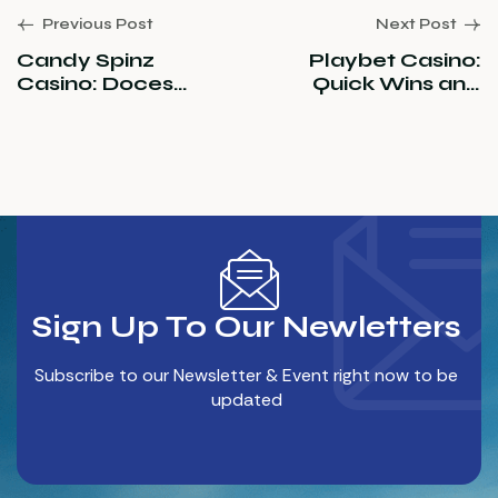
Previous Post
Next Post
Candy Spinz
Playbet Casino:
Casino: Doces
Quick Wins and
Slots & Emoções
High-Intensity
Rápidas para o
Slots Action
Jogador de
Ritmo Acelerado
Sign Up To Our Newletters
Subscribe to our Newsletter & Event right now to be
updated