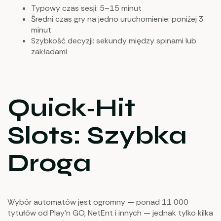
Typowy czas sesji: 5–15 minut
Średni czas gry na jedno uruchomienie: poniżej 3
minut
Szybkość decyzji: sekundy między spinami lub
zakładami
Quick‑Hit
Slots: Szybka
Droga
Wybór automatów jest ogromny — ponad 11 000
tytułów od Play’n GO, NetEnt i innych — jednak tylko kilka