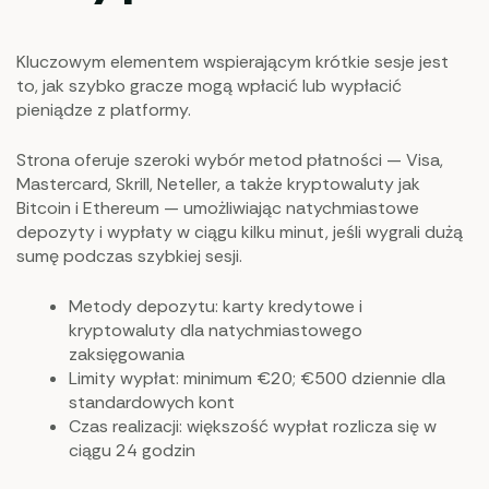
Kluczowym elementem wspierającym krótkie sesje jest
to, jak szybko gracze mogą wpłacić lub wypłacić
pieniądze z platformy.
Strona oferuje szeroki wybór metod płatności — Visa,
Mastercard, Skrill, Neteller, a także kryptowaluty jak
Bitcoin i Ethereum — umożliwiając natychmiastowe
depozyty i wypłaty w ciągu kilku minut, jeśli wygrali dużą
sumę podczas szybkiej sesji.
Metody depozytu: karty kredytowe i
kryptowaluty dla natychmiastowego
zaksięgowania
Limity wypłat: minimum €20; €500 dziennie dla
standardowych kont
Czas realizacji: większość wypłat rozlicza się w
ciągu 24 godzin