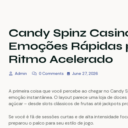
Candy Spinz Casino
Emoções Rápidas p
Ritmo Acelerado
Admin
0 Comments
June 27, 2026
A primeira coisa que você percebe ao chegar no Candy S
emoção instantânea. O layout parece uma loja de doces
açúcar – desde slots clássicos de frutas até jackpots pr
Se você é fã de sessões curtas e de alta intensidade fo
preparou o palco para seu estilo de jogo.