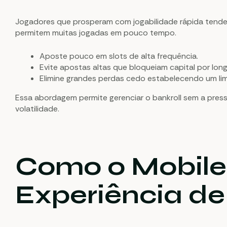
Jogadores que prosperam com jogabilidade rápida tendem
permitem muitas jogadas em pouco tempo.
Aposte pouco em slots de alta frequência.
Evite apostas altas que bloqueiam capital por lon
Elimine grandes perdas cedo estabelecendo um lim
Essa abordagem permite gerenciar o bankroll sem a pres
volatilidade.
Como o Mobile
Experiência d