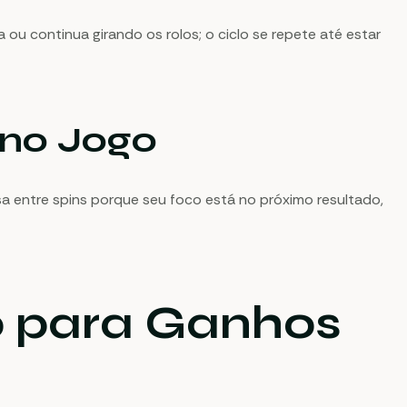
 ou continua girando os rolos; o ciclo se repete até estar
 no Jogo
a entre spins porque seu foco está no próximo resultado,
o para Ganhos