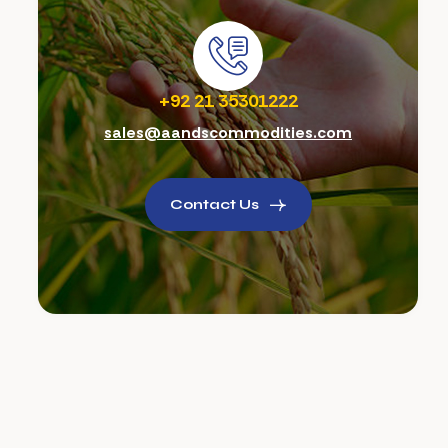
+92 21 35301222
sales@aandscommodities.com
Contact Us