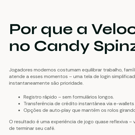
Por que a Velo
no Candy Spin
Jogadores modernos costumam equilibrar trabalho, famíli
atende a esses momentos – uma tela de login simplificad
instantaneamente são prioridade.
Registro rápido – sem formulários longos.
Transferência de crédito instantânea via e-wallets
Opções de auto‑play que mantêm os rolos girand
O resultado é uma experiência de jogo quase reflexiva –
de terminar seu café.