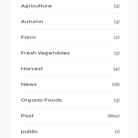
Agriculture
(3)
Autumn
(3)
Farm
(2)
Fresh Vegetables
(3)
Harvest
(4)
News
(18)
Organic Foods
(3)
Post
(869)
public
(1)