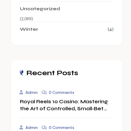
Uncategorized
(2,089)
Winter
(4)
Recent Posts
Admin
0 Comments
Royal Reels 10 Casino: Mastering
the Art of Controlled, Small‑Bet
Play
Admin
0 Comments