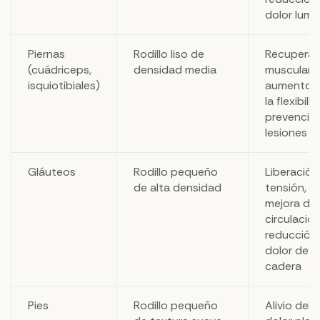
dolor lumb
Piernas
Rodillo liso de
Recuperac
(cuádriceps,
densidad media
muscular,
isquiotibiales)
aumento 
la flexibili
prevenció
lesiones
Gláuteos
Rodillo pequeño
Liberación
de alta densidad
tensión,
mejora de 
circulación
reducción 
dolor de
cadera
Pies
Rodillo pequeño
Alivio del