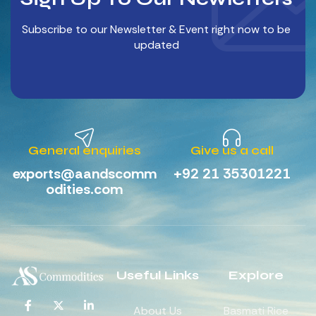
Subscribe to our Newsletter & Event right now to be
updated
General enquiries
Give us a call
exports@aandscomm
+92 21 35301221
odities.com
Useful Links
Explore
About Us
Basmati Rice