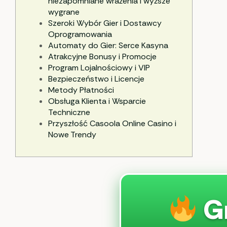
niezapomniane wrażenia i wyższe
wygrane
Szeroki Wybór Gier i Dostawcy
Oprogramowania
Automaty do Gier: Serce Kasyna
Atrakcyjne Bonusy i Promocje
Program Lojalnościowy i VIP
Bezpieczeństwo i Licencje
Metody Płatności
Obsługa Klienta i Wsparcie
Techniczne
Przyszłość Casoola Online Casino i
Nowe Trendy
G