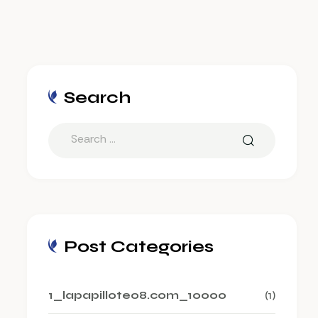
Search
Post Categories
1_lapapillote08.com_10000
(1)