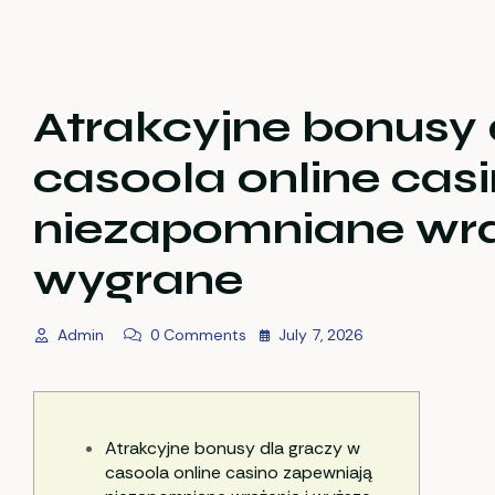
Atrakcyjne bonusy 
casoola online cas
niezapomniane wra
wygrane
Admin
0 Comments
July 7, 2026
Atrakcyjne bonusy dla graczy w
casoola online casino zapewniają