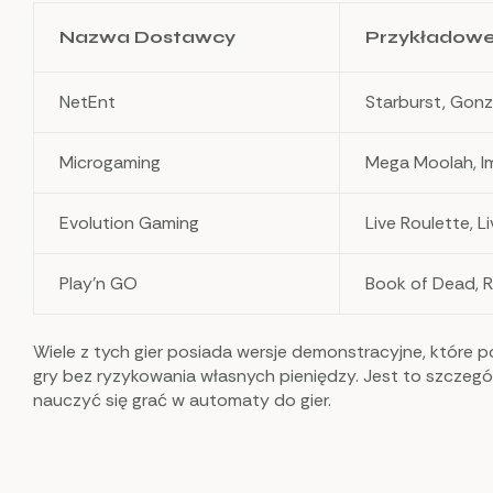
Nazwa Dostawcy
Przykładowe
NetEnt
Starburst, Gonz
Microgaming
Mega Moolah, I
Evolution Gaming
Live Roulette, L
Play'n GO
Book of Dead, R
Wiele z tych gier posiada wersje demonstracyjne, które p
gry bez ryzykowania własnych pieniędzy. Jest to szczegó
nauczyć się grać w automaty do gier.