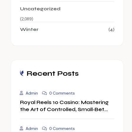
Uncategorized
(2,089)
Winter
(4)
Recent Posts
Admin
0 Comments
Royal Reels 10 Casino: Mastering
the Art of Controlled, Small‑Bet
Play
Admin
0 Comments