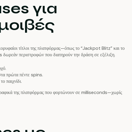
ses για
μοιβές
ορυφαίοι τίτλοι της πλατφόρμας—όπως το “Jackpot Blitz” και το
 δωρεάν περιστροφών που διατηρούν την δράση σε εξέλιξη.
οχό.
τα πρώτα πέντε spins.
ο παιχνίδι.
 γραφικά της πλατφόρμας που φορτώνουν σε milliseconds—χωρίς