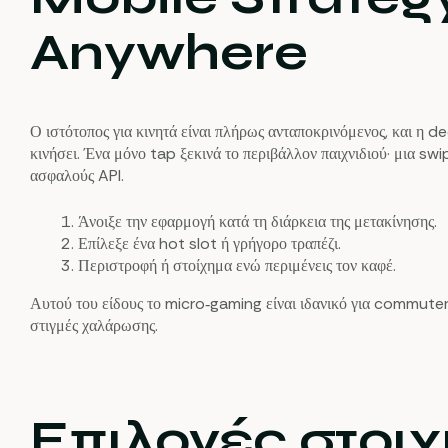
Anywhere
Ο ιστότοπος για κινητά είναι πλήρως ανταποκρινόμενος, και η 
κινήσει. Ένα μόνο tap ξεκινά το περιβάλλον παιχνιδιού· μια swi
ασφαλούς API.
Άνοιξε την εφαρμογή κατά τη διάρκεια της μετακίνησης.
Επίλεξε ένα hot slot ή γρήγορο τραπέζι.
Περιστροφή ή στοίχημα ενώ περιμένεις τον καφέ.
Αυτού του είδους το micro‑gaming είναι ιδανικό για commuters,
στιγμές χαλάρωσης.
Επιλογές στοι