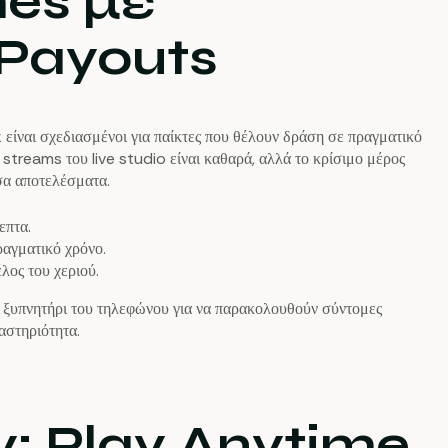
mes με
 Payouts
 είναι σχεδιασμένοι για παίκτες που θέλουν δράση σε πραγματικό
 streams του live studio είναι καθαρά, αλλά το κρίσιμο μέρος
σα αποτελέσματα.
επτα.
αγματικό χρόνο.
λος του χεριού.
ο ξυπνητήρι του τηλεφώνου για να παρακολουθούν σύντομες
αστηριότητα.
y: Play Anytime,