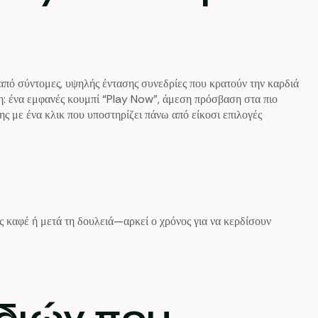
d
πό σύντομες, υψηλής έντασης συνεδρίες που κρατούν την καρδιά
νη: ένα εμφανές κουμπί “Play Now”, άμεση πρόσβαση στα πιο
ης με ένα κλικ που υποστηρίζει πάνω από είκοσι επιλογές
ς καφέ ή μετά τη δουλειά—αρκεί ο χρόνος για να κερδίσουν