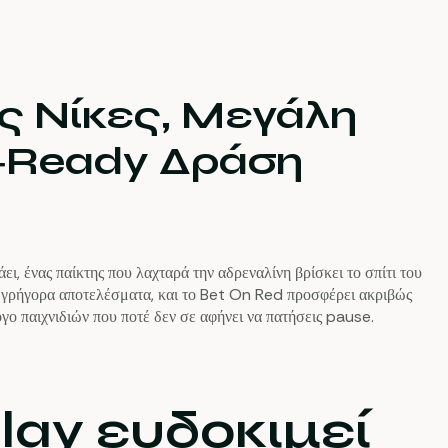
ς Νίκες, Μεγάλη
le‑Ready Δράση
, ένας παίκτης που λαχταρά την αδρεναλίνη βρίσκει το σπίτι του
γρήγορα αποτελέσματα, και το Bet On Red προσφέρει ακριβώς
ο παιχνιδιών που ποτέ δεν σε αφήνει να πατήσεις pause.
Play ευδοκιμεί