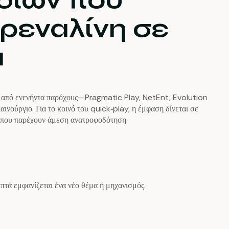
ιδιών που
δρεναλίνη σε
α
ω από ενενήντα παρόχους—Pragmatic Play, NetEnt, Evolution
νούργιο. Για το κοινό του quick‑play, η έμφαση δίνεται σε
n που παρέχουν άμεση ανατροφοδότηση.
επτά εμφανίζεται ένα νέο θέμα ή μηχανισμός.