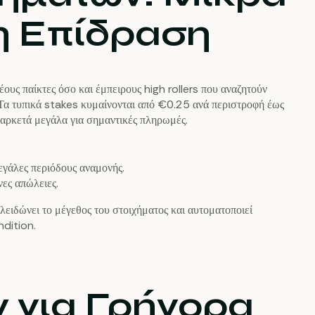
η Επίδραση
έους παίκτες όσο και έμπειρους high rollers που αναζητούν
 Τα τυπικά stakes κυμαίνονται από €0.25 ανά περιστροφή έως
 αρκετά μεγάλα για σημαντικές πληρωμές.
γάλες περιόδους αναμονής.
ες απώλειες.
λειδώνει το μέγεθος του στοιχήματος και αυτοματοποιεί
ndition.
 για Γρήγορα