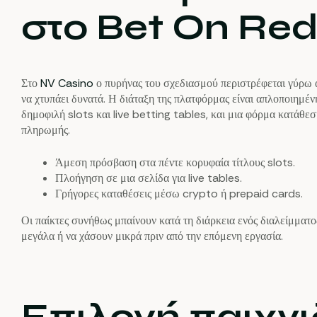
στο Bet On Re
Στο
NV Casino
ο πυρήνας του σχεδιασμού περιστρέφεται γύρω α
να χτυπάει δυνατά. Η διάταξη της πλατφόρμας είναι απλοποιημέ
δημοφιλή slots και live betting tables, και μια φόρμα κατάθεσ
πληρωμής.
Άμεση πρόσβαση στα πέντε κορυφαία τίτλους slots.
Πλοήγηση σε μια σελίδα για live tables.
Γρήγορες καταθέσεις μέσω crypto ή prepaid cards.
Οι παίκτες συνήθως μπαίνουν κατά τη διάρκεια ενός διαλείμματο
μεγάλα ή να χάσουν μικρά πριν από την επόμενη εργασία.