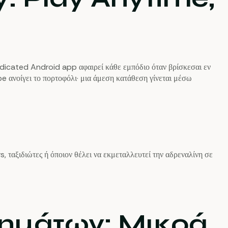
dedicated Android app αφαιρεί κάθε εμπόδιο όταν βρίσκεσαι εν
pe ανοίγει το πορτοφόλι· μια άμεση κατάθεση γίνεται μέσω
 ταξιδιώτες ή όποιον θέλει να εκμεταλλευτεί την αδρεναλίνη σε
χημάτων: Μικρά