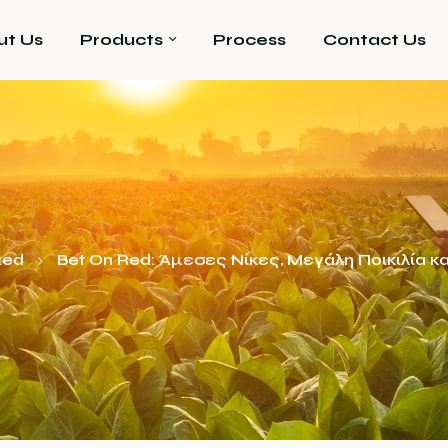
ut Us
Products
Process
Contact Us
zed
Bet On Red: Άμεσες Νίκες, Μεγάλη Ποικιλία κ