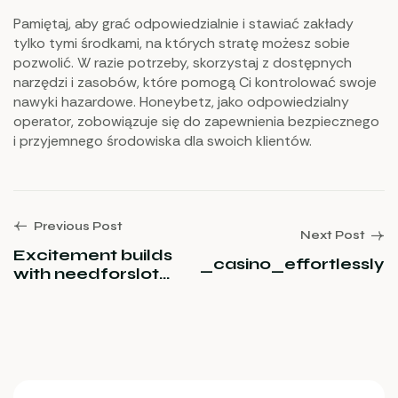
Pamiętaj, aby grać odpowiedzialnie i stawiać zakłady
tylko tymi środkami, na których stratę możesz sobie
pozwolić. W razie potrzeby, skorzystaj z dostępnych
narzędzi i zasobów, które pomogą Ci kontrolować swoje
nawyki hazardowe. Honeybetz, jako odpowiedzialny
operator, zobowiązuje się do zapewnienia bezpiecznego
i przyjemnego środowiska dla swoich klientów.
Previous Post
Next Post
Excitement builds
_navigating_national_casino_effortlessly
with needforslots
casino and
consistent
winning
opportunities for
players