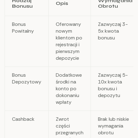
Rodzaj
Wymagania
Opis
Bonusu
Obrotu
Bonus
Oferowany
Zazwyczaj 3-
Powitalny
nowym
5x kwota
klientom po
bonusu
rejestracji i
pierwszym
depozycie
Bonus
Dodatkowe
Zazwyczaj 5-
Depozytowy
środki na
10x kwota
konto po
bonusu i
dokonaniu
depozytu
wpłaty
Cashback
Zwrot
Brak lub niskie
części
wymagania
przegranych
obrotu