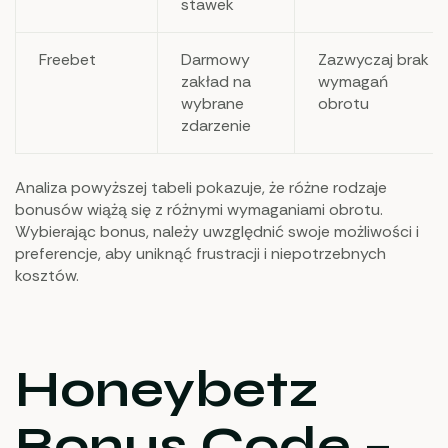
stawek
Freebet
Darmowy
Zazwyczaj brak
zakład na
wymagań
wybrane
obrotu
zdarzenie
Analiza powyższej tabeli pokazuje, że różne rodzaje
bonusów wiążą się z różnymi wymaganiami obrotu.
Wybierając bonus, należy uwzględnić swoje możliwości i
preferencje, aby uniknąć frustracji i niepotrzebnych
kosztów.
Honeybetz
Bonus Code –