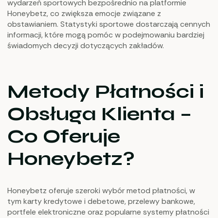
wydarzeń sportowych bezpośrednio na platformie
Honeybetz, co zwiększa emocje związane z
obstawianiem. Statystyki sportowe dostarczają cennych
informacji, które mogą pomóc w podejmowaniu bardziej
świadomych decyzji dotyczących zakładów.
Metody Płatności i
Obsługa Klienta –
Co Oferuje
Honeybetz?
Honeybetz oferuje szeroki wybór metod płatności, w
tym karty kredytowe i debetowe, przelewy bankowe,
portfele elektroniczne oraz popularne systemy płatności