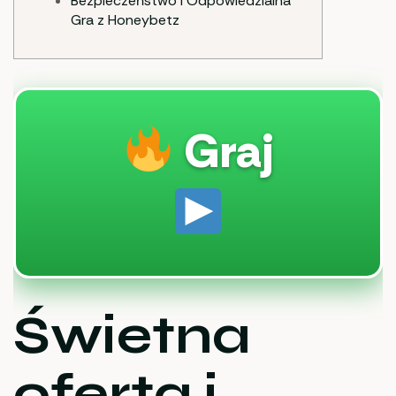
Bezpieczeństwo i Odpowiedzialna
Gra z Honeybetz
Graj
Świetna
oferta i