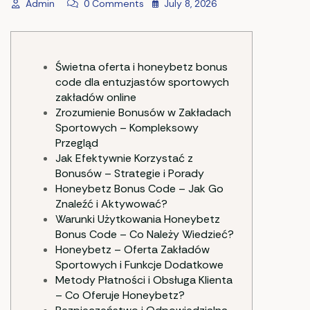
Admin
0 Comments
July 8, 2026
Świetna oferta i honeybetz bonus
code dla entuzjastów sportowych
zakładów online
Zrozumienie Bonusów w Zakładach
Sportowych – Kompleksowy
Przegląd
Jak Efektywnie Korzystać z
Bonusów – Strategie i Porady
Honeybetz Bonus Code – Jak Go
Znaleźć i Aktywować?
Warunki Użytkowania Honeybetz
Bonus Code – Co Należy Wiedzieć?
Honeybetz – Oferta Zakładów
Sportowych i Funkcje Dodatkowe
Metody Płatności i Obsługa Klienta
– Co Oferuje Honeybetz?