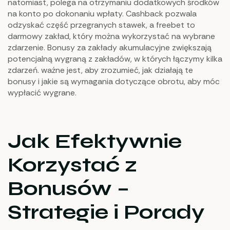
natomiast, polega na otrzymaniu dodatkowych środków
na konto po dokonaniu wpłaty. Cashback pozwala
odzyskać część przegranych stawek, a freebet to
darmowy zakład, który można wykorzystać na wybrane
zdarzenie. Bonusy za zakłady akumulacyjne zwiększają
potencjalną wygraną z zakładów, w których łączymy kilka
zdarzeń. ważne jest, aby zrozumieć, jak działają te
bonusy i jakie są wymagania dotyczące obrotu, aby móc
wypłacić wygrane.
Jak Efektywnie
Korzystać z
Bonusów –
Strategie i Porady