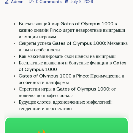
Admin
0 Comments
July 8, 2026
Впечатляющий мир Gates of Olympus 1000 в
казино онлайн Pinco дарит невероятные выигрыши
и эмоции игрокам
Секреты успеха Gates of Olympus 1000: Механика
игры и особенности
Как максимизировать свои шансы на выигрыш
Бесплатные вращения и бонусные функции в Gates
of Olympus 1000
Gates of Olympus 1000 в Pinco: Преимущества и
особенности платформы
Стратегии игры в Gates of Olympus 1000: от
новичка до профессионала
Будущее слотов, вдохновленных мифологией:
тенденции и перспективы