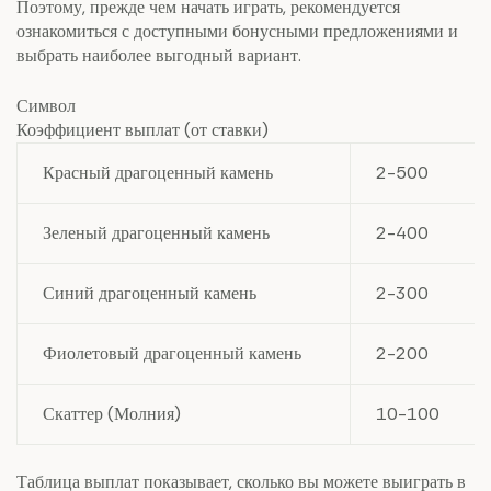
Поэтому, прежде чем начать играть, рекомендуется
ознакомиться с доступными бонусными предложениями и
выбрать наиболее выгодный вариант.
Символ
Коэффициент выплат (от ставки)
Красный драгоценный камень
2-500
Зеленый драгоценный камень
2-400
Синий драгоценный камень
2-300
Фиолетовый драгоценный камень
2-200
Скаттер (Молния)
10-100
Таблица выплат показывает, сколько вы можете выиграть в