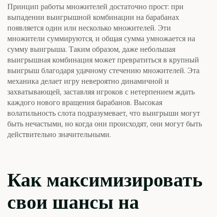
Принцип работы множителей достаточно прост: при
выпадении выигрышной комбинации на барабанах
появляется один или несколько множителей. Эти
множители суммируются, и общая сумма умножается на
сумму выигрыша. Таким образом, даже небольшая
выигрышная комбинация может превратиться в крупный
выигрыш благодаря удачному стечению множителей. Эта
механика делает игру невероятно динамичной и
захватывающей, заставляя игроков с нетерпением ждать
каждого нового вращения барабанов. Высокая
волатильность слота подразумевает, что выигрыши могут
быть нечастыми, но когда они происходят, они могут быть
действительно значительными.
Как максимизировать
свои шансы на