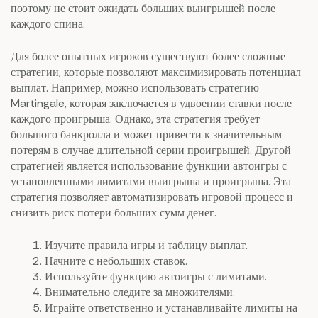
поэтому не стоит ожидать больших выигрышей после
каждого спина.
Для более опытных игроков существуют более сложные
стратегии, которые позволяют максимизировать потенциал
выплат. Например, можно использовать стратегию
Martingale, которая заключается в удвоении ставки после
каждого проигрыша. Однако, эта стратегия требует
большого банкролла и может привести к значительным
потерям в случае длительной серии проигрышей. Другой
стратегией является использование функции автоигры с
установленными лимитами выигрыша и проигрыша. Эта
стратегия позволяет автоматизировать игровой процесс и
снизить риск потери больших сумм денег.
Изучите правила игры и таблицу выплат.
Начните с небольших ставок.
Используйте функцию автоигры с лимитами.
Внимательно следите за множителями.
Играйте ответственно и устанавливайте лимиты на