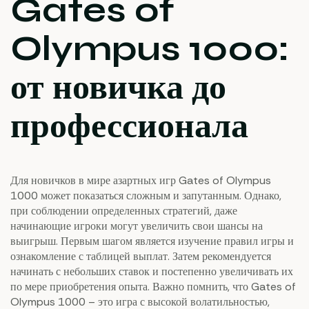
Gates of
Olympus 1000:
от новичка до
профессионала
Для новичков в мире азартных игр Gates of Olympus
1000 может показаться сложным и запутанным. Однако,
при соблюдении определенных стратегий, даже
начинающие игроки могут увеличить свои шансы на
выигрыш. Первым шагом является изучение правил игры и
ознакомление с таблицей выплат. Затем рекомендуется
начинать с небольших ставок и постепенно увеличивать их
по мере приобретения опыта. Важно помнить, что Gates of
Olympus 1000 – это игра с высокой волатильностью,