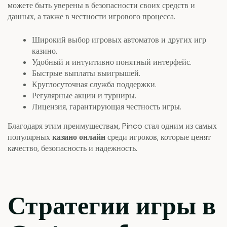
можете быть уверены в безопасности своих средств и
данных, а также в честности игрового процесса.
Широкий выбор игровых автоматов и других игр
казино.
Удобный и интуитивно понятный интерфейс.
Быстрые выплаты выигрышей.
Круглосуточная служба поддержки.
Регулярные акции и турниры.
Лицензия, гарантирующая честность игры.
Благодаря этим преимуществам, Pinco стал одним из самых
популярных
среди игроков, которые ценят
казино онлайн
качество, безопасность и надежность.
Стратегии игры в