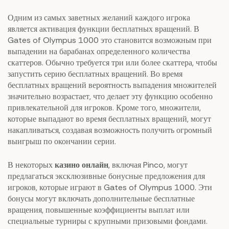
Одним из самых заветных желаний каждого игрока
является активация функции бесплатных вращений. В
Gates of Olympus 1000 это становится возможным при
выпадении на барабанах определенного количества
скаттеров. Обычно требуется три или более скаттера, чтобы
запустить серию бесплатных вращений. Во время
бесплатных вращений вероятность выпадения множителей
значительно возрастает, что делает эту функцию особенно
привлекательной для игроков. Кроме того, множители,
которые выпадают во время бесплатных вращений, могут
накапливаться, создавая возможность получить огромный
выигрыш по окончании серии.
В некоторых
, включая Pinco, могут
казино онлайн
предлагаться эксклюзивные бонусные предложения для
игроков, которые играют в Gates of Olympus 1000. Эти
бонусы могут включать дополнительные бесплатные
вращения, повышенные коэффициенты выплат или
специальные турниры с крупными призовыми фондами.