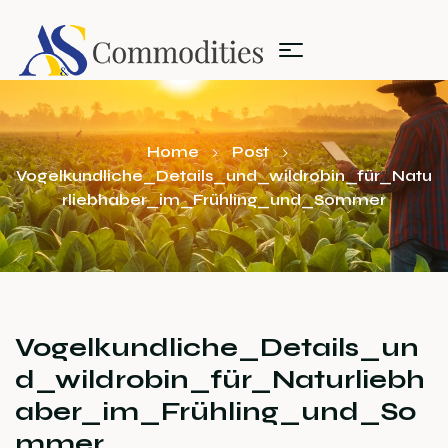
Home
Post
Vogelkundliche_Details_und_wildrobin_für_Natu
rliebhaber_im_Frühling_und_Sommer
Vogelkundliche_Details_un
d_wildrobin_für_Naturliebh
aber_im_Frühling_und_So
mmer