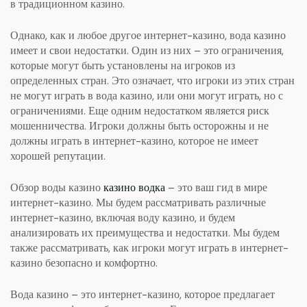
в традиционном казино.
Однако, как и любое другое интернет-казино, вода казино
имеет и свои недостатки. Один из них – это ограничения,
которые могут быть установлены на игроков из
определенных стран. Это означает, что игроки из этих стран
не могут играть в вода казино, или они могут играть, но с
ограничениями. Еще одним недостатком является риск
мошенничества. Игроки должны быть осторожны и не
должны играть в интернет-казино, которое не имеет
хорошей репутации.
Обзор воды казино
казино водка
– это ваш гид в мире
интернет-казино. Мы будем рассматривать различные
интернет-казино, включая воду казино, и будем
анализировать их преимущества и недостатки. Мы будем
также рассматривать, как игроки могут играть в интернет-
казино безопасно и комфортно.
Вода казино – это интернет-казино, которое предлагает