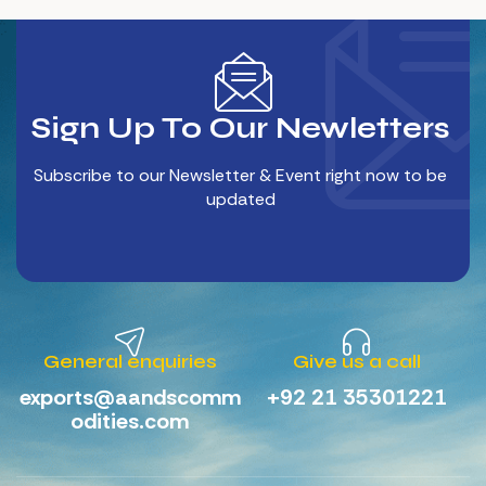
Sign Up To Our Newletters
Subscribe to our Newsletter & Event right now to be
updated
General enquiries
Give us a call
exports@aandscomm
+92 21 35301221
odities.com