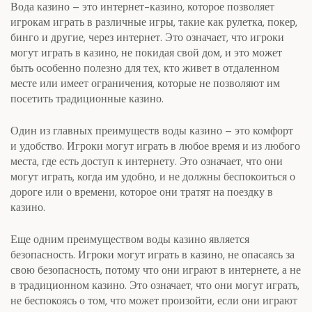
Вода казино – это интернет-казино, которое позволяет
игрокам играть в различные игры, такие как рулетка, покер,
бинго и другие, через интернет. Это означает, что игроки
могут играть в казино, не покидая свой дом, и это может
быть особенно полезно для тех, кто живет в отдаленном
месте или имеет ограничения, которые не позволяют им
посетить традиционные казино.
Один из главных преимуществ воды казино – это комфорт
и удобство. Игроки могут играть в любое время и из любого
места, где есть доступ к интернету. Это означает, что они
могут играть, когда им удобно, и не должны беспокоиться о
дороге или о времени, которое они тратят на поездку в
казино.
Еще одним преимуществом воды казино является
безопасность. Игроки могут играть в казино, не опасаясь за
свою безопасность, потому что они играют в интернете, а не
в традиционном казино. Это означает, что они могут играть,
не беспокоясь о том, что может произойти, если они играют