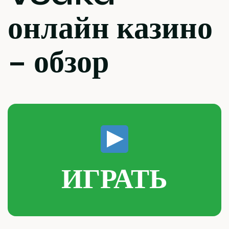
онлайн казино
– обзор
ИГРАТЬ