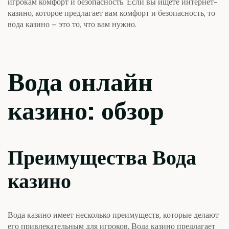
игрокам комфорт и безопасность. Если вы ищете интернет-
казино, которое предлагает вам комфорт и безопасность, то
вода казино – это то, что вам нужно.
Вода онлайн
казино: обзор
Преимущества Вода
казино
Вода казино имеет несколько преимуществ, которые делают
его привлекательным для игроков. Вода казино предлагает