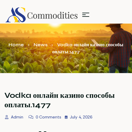
Home
News
Vodka онлайн казино способы
оплаты.1477
Vodka онлайн казино способы
оплаты.1477
Admin
0 Comments
July 4, 2026