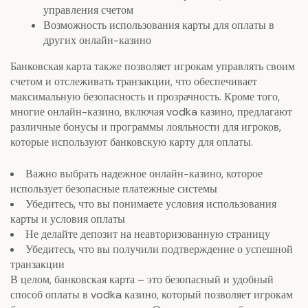
управления счетом
Возможность использования карты для оплаты в
других онлайн-казино
Банковская карта также позволяет игрокам управлять своим
счетом и отслеживать транзакции, что обеспечивает
максимальную безопасность и прозрачность. Кроме того,
многие онлайн-казино, включая vodka казино, предлагают
различные бонусы и программы лояльности для игроков,
которые используют банковскую карту для оплаты.
Важно выбрать надежное онлайн-казино, которое
использует безопасные платежные системы
Убедитесь, что вы понимаете условия использования
карты и условия оплаты
Не делайте депозит на неавторизованную страницу
Убедитесь, что вы получили подтверждение о успешной
транзакции
В целом, банковская карта – это безопасный и удобный
способ оплаты в vodka казино, который позволяет игрокам