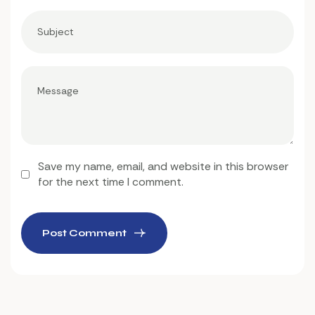
Save my name, email, and website in this browser
for the next time I comment.
Post Comment