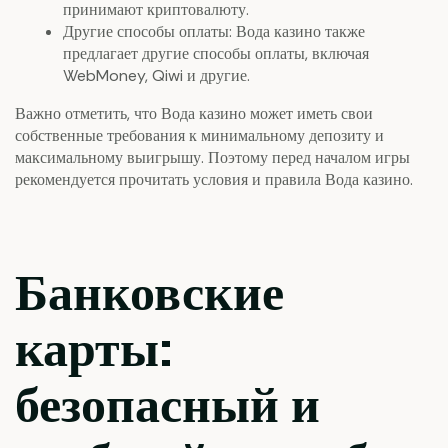
принимают криптовалюту.
Другие способы оплаты: Вода казино также
предлагает другие способы оплаты, включая
WebMoney, Qiwi и другие.
Важно отметить, что Вода казино может иметь свои
собственные требования к минимальному депозиту и
максимальному выигрышу. Поэтому перед началом игры
рекомендуется прочитать условия и правила Вода казино.
Банковские
карты:
безопасный и