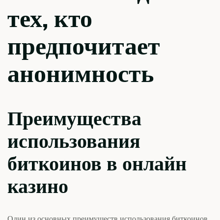
тех, кто
предпочитает
анонимность
Преимущества
использования
биткоинов в онлайн
казино
Один из основных преимуществ использования биткоинов