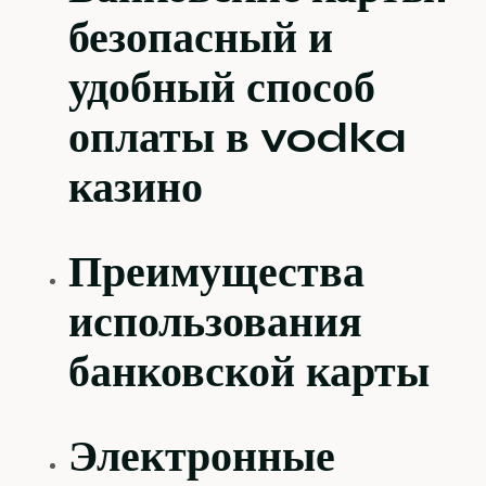
безопасный и
удобный способ
оплаты в vodka
казино
Преимущества
использования
банковской карты
Электронные