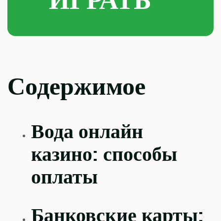
Содержимое
Вода онлайн
казино: способы
оплаты
Банковские карты: