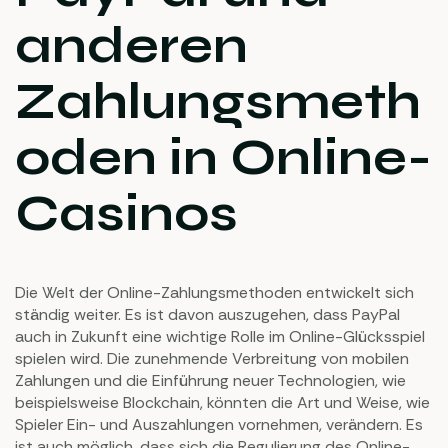
anderen
Zahlungsmeth
oden in Online-
Casinos
Die Welt der Online-Zahlungsmethoden entwickelt sich
ständig weiter. Es ist davon auszugehen, dass PayPal
auch in Zukunft eine wichtige Rolle im Online-Glücksspiel
spielen wird. Die zunehmende Verbreitung von mobilen
Zahlungen und die Einführung neuer Technologien, wie
beispielsweise Blockchain, könnten die Art und Weise, wie
Spieler Ein- und Auszahlungen vornehmen, verändern. Es
ist auch möglich, dass sich die Regulierung des Online-