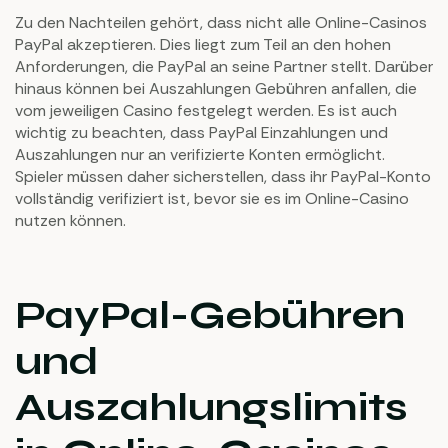
Zu den Nachteilen gehört, dass nicht alle Online-Casinos
PayPal akzeptieren. Dies liegt zum Teil an den hohen
Anforderungen, die PayPal an seine Partner stellt. Darüber
hinaus können bei Auszahlungen Gebühren anfallen, die
vom jeweiligen Casino festgelegt werden. Es ist auch
wichtig zu beachten, dass PayPal Einzahlungen und
Auszahlungen nur an verifizierte Konten ermöglicht.
Spieler müssen daher sicherstellen, dass ihr PayPal-Konto
vollständig verifiziert ist, bevor sie es im Online-Casino
nutzen können.
PayPal-Gebühren
und
Auszahlungslimits