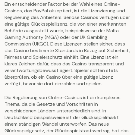
Ein entscheidender Faktor bei der Wahl eines Online-
Casinos, das PayPal akzeptiert, ist die Lizenzierung und
Regulierung des Anbieters. Seriöse Casinos verfügen über
eine gültige Glücksspiellizenz, die von einer anerkannten
Behörde ausgestellt wurde, beispielsweise der Malta
Gaming Authority (MGA) oder der UK Gambling
Commission (UKGC). Diese Lizenzen stellen sicher, dass
das Casino bestimmte Standards in Bezug auf Sicherheit,
Fairness und Spielerschutz einhält. Eine Lizenz ist ein
klares Zeichen dafür, dass das Casino transparent und
verantwortungsbewusst agiert. Spieler sollten stets
überprüfen, ob ein Casino über eine gültige Lizenz
verfügt, bevor sie dort einzahlen und spielen.
Die Regulierung von Online-Casinos ist ein komplexes
Thema, da die Gesetze und Vorschriften in
verschiedenen Ländern unterschiedlich sind. In
Deutschland beispielsweise ist der Glücksspielmarkt
einem ständigen Wandel unterworfen. Das neue
Glücksspielgesetz, der Glücksspielstaatsvertrag, hat das