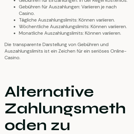
Gebühren für Einzahlungen: In der Regel kostenlos.
Gebühren für Auszahlungen: Variieren je nach
Casino.
Tägliche Auszahlungslimits: Können variieren.
Wöchentliche Auszahlungslimits: Können variieren.
Monatliche Auszahlungslimits: Können variieren.
Die transparente Darstellung von Gebühren und
Auszahlungslimits ist ein Zeichen für ein seriöses Online-
Casino.
Alternative
Zahlungsmeth
oden zu