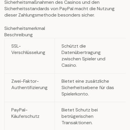
Sicherheitsmaßnahmen des Casinos und den
Sicherheitsstandards von PayPal macht die Nutzung
dieser Zahlungsmethode besonders sicher.
Sicherheitsmerkmal
Beschreibung
SSL-
Schützt die
Verschlüsselung
Datenübertragung
zwischen Spieler und
Casino.
Zwei-Faktor-
Bietet eine zusätzliche
Authentifizierung
Sicherheitsebene für das
Spielerkonto.
PayPal-
Bietet Schutz bei
Käuferschutz
betrügerischen
Transaktionen.