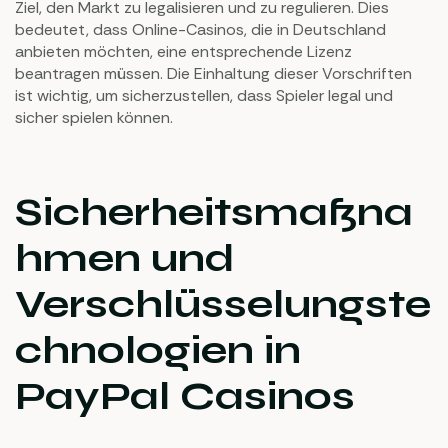
Ziel, den Markt zu legalisieren und zu regulieren. Dies
bedeutet, dass Online-Casinos, die in Deutschland
anbieten möchten, eine entsprechende Lizenz
beantragen müssen. Die Einhaltung dieser Vorschriften
ist wichtig, um sicherzustellen, dass Spieler legal und
sicher spielen können.
Sicherheitsmaßna
hmen und
Verschlüsselungste
chnologien in
PayPal Casinos