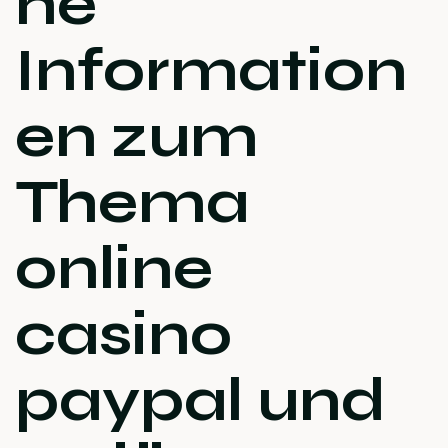
he
Information
en zum
Thema
online
casino
paypal und