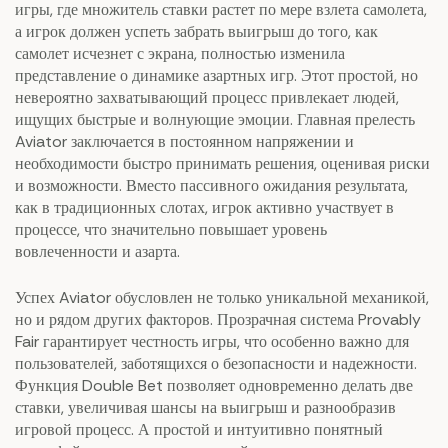
игры, где множитель ставки растет по мере взлета самолета,
а игрок должен успеть забрать выигрыш до того, как
самолет исчезнет с экрана, полностью изменила
представление о динамике азартных игр. Этот простой, но
невероятно захватывающий процесс привлекает людей,
ищущих быстрые и волнующие эмоции. Главная прелесть
Aviator заключается в постоянном напряжении и
необходимости быстро принимать решения, оценивая риски
и возможности. Вместо пассивного ожидания результата,
как в традиционных слотах, игрок активно участвует в
процессе, что значительно повышает уровень
вовлеченности и азарта.
Успех Aviator обусловлен не только уникальной механикой,
но и рядом других факторов. Прозрачная система Provably
Fair гарантирует честность игры, что особенно важно для
пользователей, заботящихся о безопасности и надежности.
Функция Double Bet позволяет одновременно делать две
ставки, увеличивая шансы на выигрыш и разнообразив
игровой процесс. А простой и интуитивно понятный