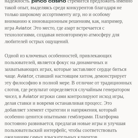
надежность.
стремится предложить именно
pinco casino
такой опыт, выделяясь среди конкурентов благодаря не
только широкому ассортименту игр, но и особому
вниманию к инновационным решениям, как, например,
игра Aviator. Это место, где азарт встречается с
технологиями, создавая неповторимую атмосферу для
любителей острых ощущений.
Одной из ключевых особенностей, привлекающих
пользователей, является фокус на динамичных и
захватывающих играх, которые заставляют сердце биться
чаще. Aviator, ставший настоящим хитом, демонстрирует
эту философию в полной мере. В отличие от традиционных
слотов, где результат определяется случайным генератором
чисел, в Aviator игроки сами контролируют исход игры,
делая ставки и вовремя останавливая процесс. Это
добавляет элемент стратегии и напряжения, который
особенно ценится опытными гемблерами. Платформа
постоянно развивается, предлагая новые игры и улучшая
пользовательский интерфейс, чтобы соответствовать
ожиданиям самых взыскательных клиентов.