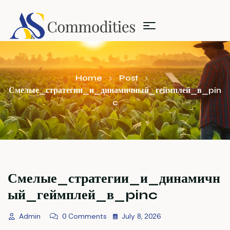
Home
Post
Смелые_стратегии_и_динамичный_геймплей_в_pin
c
Смелые_стратегии_и_динамичн
ый_геймплей_в_pinc
Admin
0 Comments
July 8, 2026