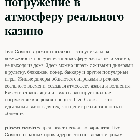
погружение в
атмосферу реального
казино
Live Casino в
– это уникальная
pinco casino
возможность погрузиться в атмосферу настоящего казино,
не выходя из дома. Здесь можно играть с живыми дилерами
в рулетку, блэкджек, покер, баккару и другие популярные
игры. Живые дилеры общаются с игроками в режиме
реального времени, создавая атмосферу азарта и волнения.
Качество трансляции и звука гарантирует полное
погружение в игровой процесс. Live Casino – это
идеальный выбор для тех, кто ценит реалистичность и
общение.
предлагает несколько вариантов Live
pinco casino
Casino от разных провайдеров, что позволяет игрокам