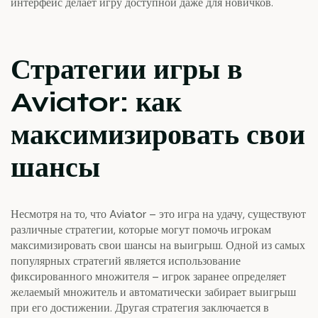
интерфейс делает игру доступной даже для новичков.
Стратегии игры в
Aviator: как
максимизировать свои
шансы
Несмотря на то, что Aviator – это игра на удачу, существуют
различные стратегии, которые могут помочь игрокам
максимизировать свои шансы на выигрыш. Одной из самых
популярных стратегий является использование
фиксированного множителя – игрок заранее определяет
желаемый множитель и автоматически забирает выигрыш
при его достижении. Другая стратегия заключается в