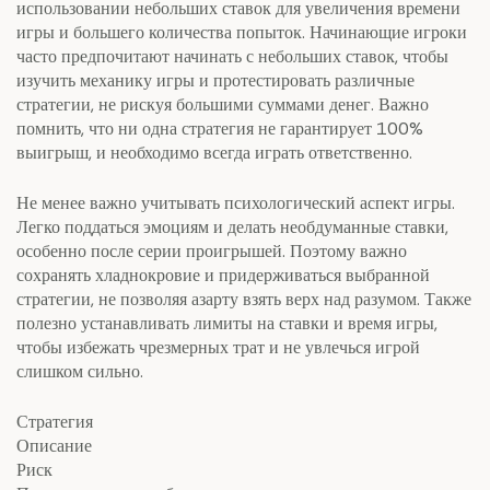
использовании небольших ставок для увеличения времени
игры и большего количества попыток. Начинающие игроки
часто предпочитают начинать с небольших ставок, чтобы
изучить механику игры и протестировать различные
стратегии, не рискуя большими суммами денег. Важно
помнить, что ни одна стратегия не гарантирует 100%
выигрыш, и необходимо всегда играть ответственно.
Не менее важно учитывать психологический аспект игры.
Легко поддаться эмоциям и делать необдуманные ставки,
особенно после серии проигрышей. Поэтому важно
сохранять хладнокровие и придерживаться выбранной
стратегии, не позволяя азарту взять верх над разумом. Также
полезно устанавливать лимиты на ставки и время игры,
чтобы избежать чрезмерных трат и не увлечься игрой
слишком сильно.
Стратегия
Описание
Риск