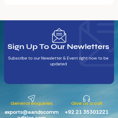
Sign Up To Our Newletters
Subscribe to our Newsletter & Event right now to be
updated
General enquiries
Give us a call
exports@aandscomm
+92 21 35301221
odities.com