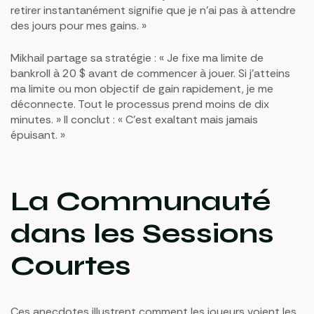
retirer instantanément signifie que je n’ai pas à attendre
des jours pour mes gains. »
Mikhail partage sa stratégie : « Je fixe ma limite de
bankroll à 20 $ avant de commencer à jouer. Si j’atteins
ma limite ou mon objectif de gain rapidement, je me
déconnecte. Tout le processus prend moins de dix
minutes. » Il conclut : « C’est exaltant mais jamais
épuisant. »
La Communauté
dans les Sessions
Courtes
Ces anecdotes illustrent comment les joueurs voient les