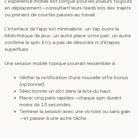
L’expérience mobile est conçue pour les joueurs toujours
en déplacement—consultant leurs feeds lors des trajets
ou prenant de courtes pauses au travail.
L’interface de l’app est minimaliste : un tap ouvre la
bibliothèque de jeux ; un autre place votre pari ; un autre
confirme le spin. Il n’y a pas de désordre ni d’étapes
superflues.
Une session mobile typique pourrait ressembler à :
Vérifier la notification d’une nouvelle offre bonus
(optionnel).
Sélectionner un slot dans la liste du haut.
Placer cinq paris rapides—chaque spin durant
moins de 15 secondes.
Terminer la session avec une victoire ou sans gain
—et passer à une autre tâche.