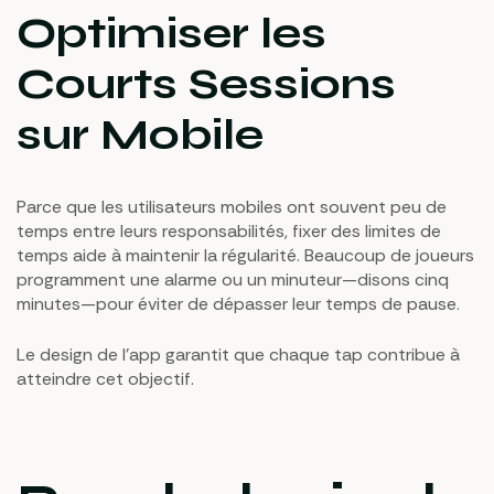
Optimiser les
Courts Sessions
sur Mobile
Parce que les utilisateurs mobiles ont souvent peu de
temps entre leurs responsabilités, fixer des limites de
temps aide à maintenir la régularité. Beaucoup de joueurs
programment une alarme ou un minuteur—disons cinq
minutes—pour éviter de dépasser leur temps de pause.
Le design de l’app garantit que chaque tap contribue à
atteindre cet objectif.