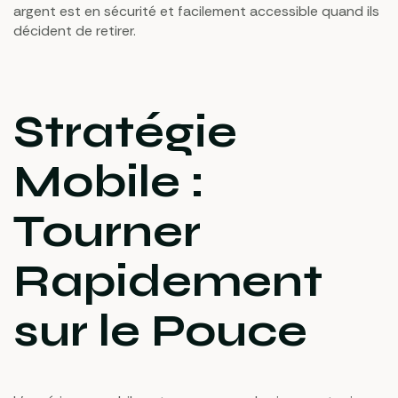
argent est en sécurité et facilement accessible quand ils
décident de retirer.
Stratégie
Mobile :
Tourner
Rapidement
sur le Pouce