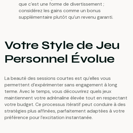
que c’est une forme de divertissement ;
considérez les gains comme un bonus
supplémentaire plutôt qu’un revenu garanti.
Votre Style de Jeu
Personnel Évolue
La beauté des sessions courtes est qu’elles vous
permettent d’expérimenter sans engagement à long
terme. Avec le temps, vous découvrirez quels jeux
maintiennent votre adrénaline élevée tout en respectant
votre budget. Ce processus itératif peut conduire à des
stratégies plus affinées, parfaitement adaptées à votre
préférence pour l’excitation instantanée.