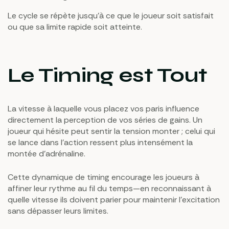
Le cycle se répète jusqu’à ce que le joueur soit satisfait
ou que sa limite rapide soit atteinte.
Le Timing est Tout
La vitesse à laquelle vous placez vos paris influence
directement la perception de vos séries de gains. Un
joueur qui hésite peut sentir la tension monter ; celui qui
se lance dans l’action ressent plus intensément la
montée d’adrénaline.
Cette dynamique de timing encourage les joueurs à
affiner leur rythme au fil du temps—en reconnaissant à
quelle vitesse ils doivent parier pour maintenir l’excitation
sans dépasser leurs limites.