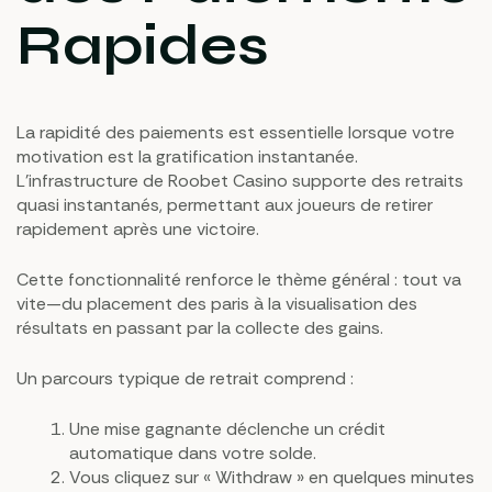
Rapides
La rapidité des paiements est essentielle lorsque votre
motivation est la gratification instantanée.
L’infrastructure de Roobet Casino supporte des retraits
quasi instantanés, permettant aux joueurs de retirer
rapidement après une victoire.
Cette fonctionnalité renforce le thème général : tout va
vite—du placement des paris à la visualisation des
résultats en passant par la collecte des gains.
Un parcours typique de retrait comprend :
Une mise gagnante déclenche un crédit
automatique dans votre solde.
Vous cliquez sur « Withdraw » en quelques minutes