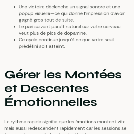
Une victoire déclenche un signal sonore et une
popup visuelle—ce qui donne l’impression d’avoir
gagné gros tout de suite.
Le pari suivant paraît naturel car votre cerveau
veut plus de pics de dopamine.
Ce cycle continue jusqu’à ce que votre seuil
prédéfini soit atteint.
Gérer les Montées
et Descentes
Émotionnelles
Le rythme rapide signifie que les émotions montent vite
mais aussi redescendent rapidement car les sessions se