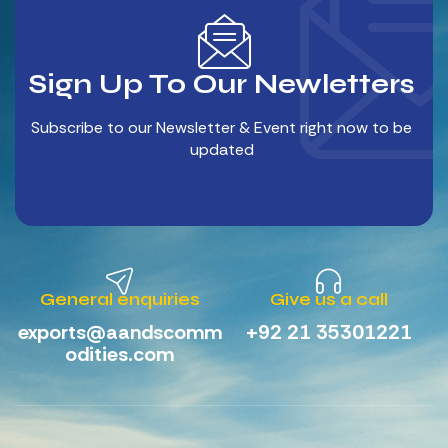
Sign Up To Our Newletters
Subscribe to our Newsletter & Event right now to be
updated
General enquiries
Give us a call
exports@aandscomm
+92 21 35301221
odities.com