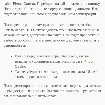
сайте Pinco Casino. Перейдите на сайт, нажмите на кнопку
“Регистрация” и заполните форму с вашими данными. Вам
будет отправлено письмо с подтверждением регистрации.
После регистрации, вам нужно внести депозит, чтобы
начать играть. Вы можете сделать это, используя различные
методы оплаты, доступные на сайте. Вам будет предложено
выбрать способ оплаты и внести сумму, которую вы хотите
депонировать.
Важно: перед началом игры, убедитесь, что вы
знакомы с условиями и правилами игры в Pinco
Casino.
Также, убедитесь, что вы достигли возраста 18 лет,
чтобы играть в онлайн-казино.
После депонирования, вы можете начать играть в различные
игры, доступные на сайте. Вы можете выбрать игру, которая
вам понравилась, и начать играть.