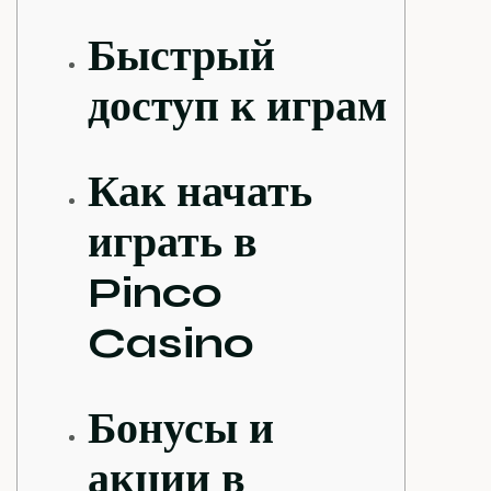
Быстрый
доступ к играм
Как начать
играть в
Pinco
Casino
Бонусы и
акции в