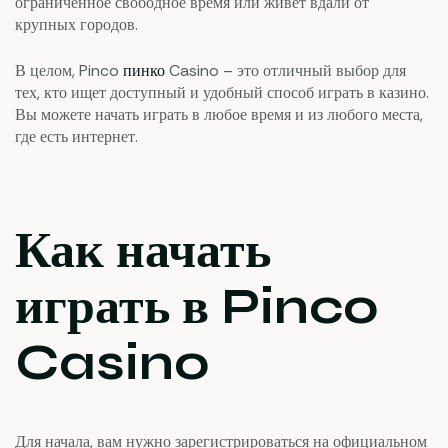
ограниченное свободное время или живет вдали от
крупных городов.
В целом, Pinco
пинко
Casino – это отличный выбор для
тех, кто ищет доступный и удобный способ играть в казино.
Вы можете начать играть в любое время и из любого места,
где есть интернет.
Как начать
играть в Pinco
Casino
Для начала, вам нужно зарегистрироваться на официальном