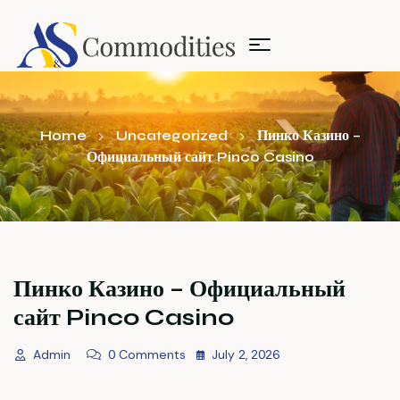
Home
Uncategorized
Пинко Казино –
Официальный сайт Pinco Casino
Пинко Казино – Официальный
сайт Pinco Casino
Admin
0 Comments
July 2, 2026