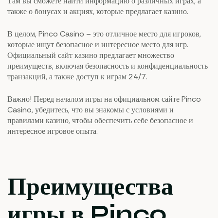
Там вы сможете найти информацию о различных играх, а
также о бонусах и акциях, которые предлагает казино.
В целом, Pinco Casino – это отличное место для игроков,
которые ищут безопасное и интересное место для игр.
Официальный сайт казино предлагает множество
преимуществ, включая безопасность и конфиденциальность
транзакций, а также доступ к играм 24/7.
Важно! Перед началом игры на официальном сайте Pinco
Casino, убедитесь, что вы знакомы с условиями и
правилами казино, чтобы обеспечить себе безопасное и
интересное игровое опыта.
Преимущества
игры в Pinco