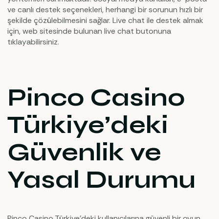
ve canlı destek seçenekleri, herhangi bir sorunun hızlı bir
şekilde çözülebilmesini sağlar. Live chat ile destek almak
için, web sitesinde bulunan live chat butonuna
tıklayabilirsiniz.
Pinco Casino
Türkiye’deki
Güvenlik ve
Yasal Durumu
Pinco Casino Türkiye’deki kullanıcılarına güvenli bir oyun