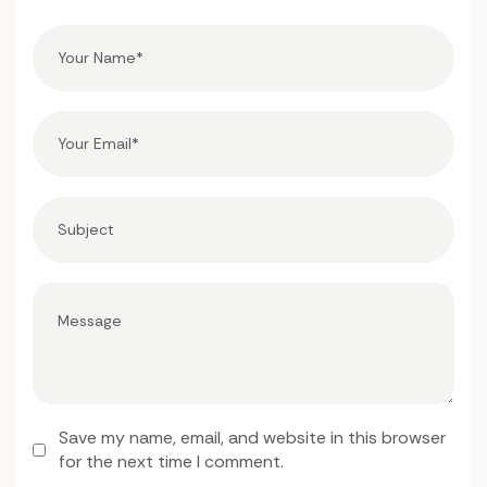
Save my name, email, and website in this browser
for the next time I comment.