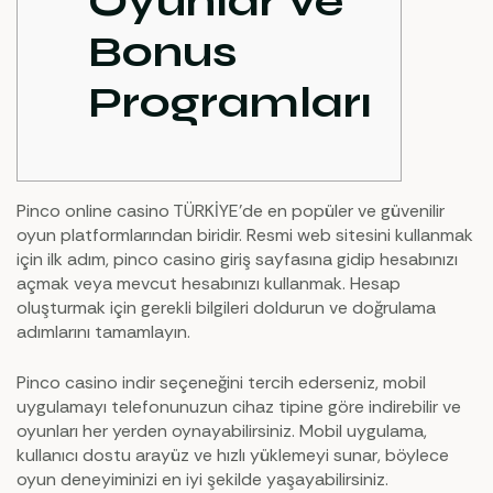
Oyunlar ve
Bonus
Programları
Pinco online casino TÜRKİYE’de en popüler ve güvenilir
oyun platformlarından biridir. Resmi web sitesini kullanmak
için ilk adım, pinco casino giriş sayfasına gidip hesabınızı
açmak veya mevcut hesabınızı kullanmak. Hesap
oluşturmak için gerekli bilgileri doldurun ve doğrulama
adımlarını tamamlayın.
Pinco casino indir seçeneğini tercih ederseniz, mobil
uygulamayı telefonunuzun cihaz tipine göre indirebilir ve
oyunları her yerden oynayabilirsiniz. Mobil uygulama,
kullanıcı dostu arayüz ve hızlı yüklemeyi sunar, böylece
oyun deneyiminizi en iyi şekilde yaşayabilirsiniz.