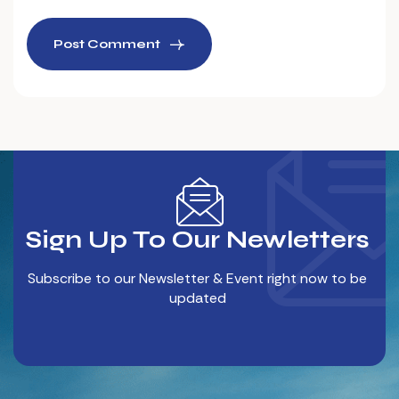
Post Comment
Sign Up To Our Newletters
Subscribe to our Newsletter & Event right now to be
updated