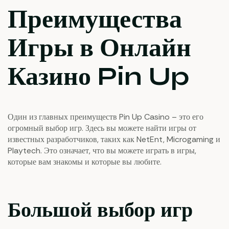
Преимущества
Игры в Онлайн
Казино Pin Up
Один из главных преимуществ Pin Up Casino – это его
огромный выбор игр. Здесь вы можете найти игры от
известных разработчиков, таких как NetEnt, Microgaming и
Playtech. Это означает, что вы можете играть в игры,
которые вам знакомы и которые вы любите.
Большой выбор игр