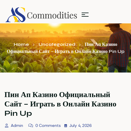
Home
Uncategorized
Пин Ап Казино
Официальный Сайт – Играть в Онлайн Казино Pin Up
Пин Ап Казино Официальный
Сайт – Играть в Онлайн Казино
Pin Up
Admin
0 Comments
July 4, 2026