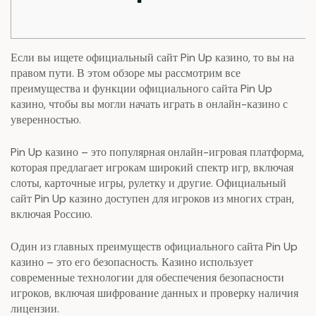
Если вы ищете официальный сайт Pin Up казино, то вы на
правом пути. В этом обзоре мы рассмотрим все
преимущества и функции официального сайта Pin Up
казино, чтобы вы могли начать играть в онлайн-казино с
уверенностью.
Pin Up казино – это популярная онлайн-игровая платформа,
которая предлагает игрокам широкий спектр игр, включая
слоты, карточные игры, рулетку и другие. Официальный
сайт Pin Up казино доступен для игроков из многих стран,
включая Россию.
Один из главных преимуществ официального сайта Pin Up
казино – это его безопасность. Казино использует
современные технологии для обеспечения безопасности
игроков, включая шифрование данных и проверку наличия
лицензии.