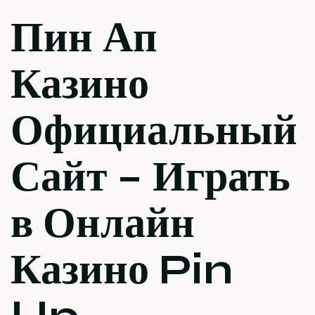
Пин Ап
Казино
Официальный
Сайт – Играть
в Онлайн
Казино Pin