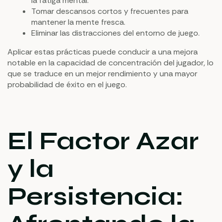
la fatiga mental.
Tomar descansos cortos y frecuentes para
mantener la mente fresca.
Eliminar las distracciones del entorno de juego.
Aplicar estas prácticas puede conducir a una mejora
notable en la capacidad de concentración del jugador, lo
que se traduce en un mejor rendimiento y una mayor
probabilidad de éxito en el juego.
El Factor Azar
y la
Persistencia: