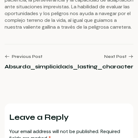
ante situaciones imprevistas. La habilidad de evaluar las
oportunidades y los peligros nos ayuda a navegar por el
complejo terreno de la vida, al igual que guiamos a
nuestra valiente gallina a través de la peligrosa carretera.
Previous Post
Next Post
ough_win_spirit_builds_lasting_character
Absurda_simplicidade_envolve_a_chicke
Leave a Reply
Your email address will not be published.
Required