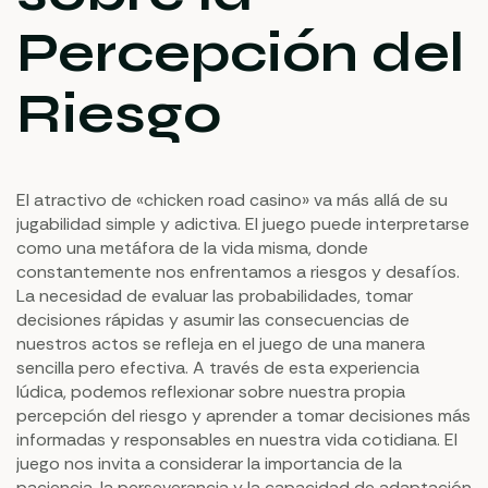
Percepción del
Riesgo
El atractivo de «chicken road casino» va más allá de su
jugabilidad simple y adictiva. El juego puede interpretarse
como una metáfora de la vida misma, donde
constantemente nos enfrentamos a riesgos y desafíos.
La necesidad de evaluar las probabilidades, tomar
decisiones rápidas y asumir las consecuencias de
nuestros actos se refleja en el juego de una manera
sencilla pero efectiva. A través de esta experiencia
lúdica, podemos reflexionar sobre nuestra propia
percepción del riesgo y aprender a tomar decisiones más
informadas y responsables en nuestra vida cotidiana. El
juego nos invita a considerar la importancia de la
paciencia, la perseverancia y la capacidad de adaptación