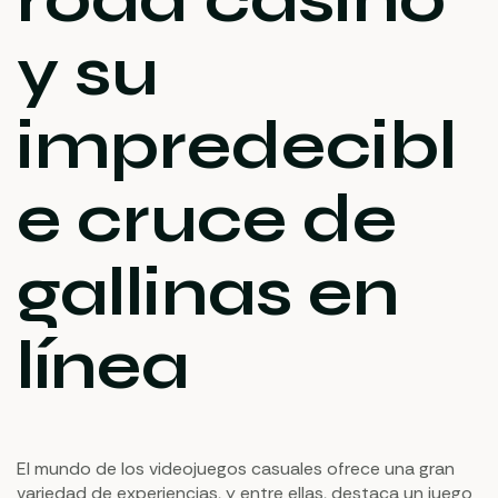
y su
impredecibl
e cruce de
gallinas en
línea
El mundo de los videojuegos casuales ofrece una gran
variedad de experiencias, y entre ellas, destaca un juego