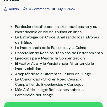
Admin
0 Comments
July 8, 2026
Particular desafío con chicken road casino y su
impredecible cruce de gallinas en línea
La Estrategia del Cruce: Analizando los Patrones
de Tráfico
La Importancia de la Paciencia y la Calma
Desarrollando Reflejos: Técnicas de Entrenamiento
Ejercicios para Mejorar la Concentración
El Factor Azar y la Persistencia: Afrontando la
Imprevisibilidad
Adaptándose a Diferentes Estilos de Juego
La Comunidad «Chicken Road Casino»:
Compartiendo Experiencias y Consejos
Más Allá del Juego: Reflexiones sobre la
Percepción del Riesgo