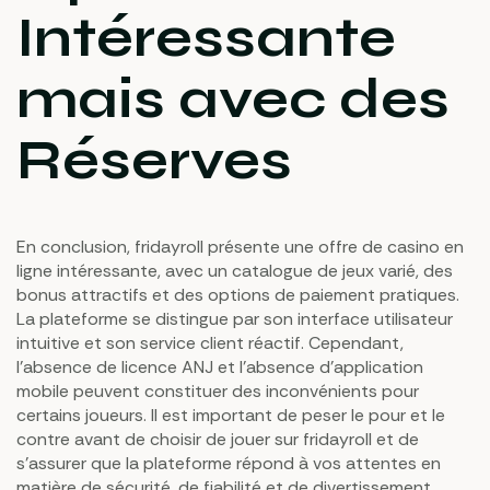
Intéressante
mais avec des
Réserves
En conclusion, fridayroll présente une offre de casino en
ligne intéressante, avec un catalogue de jeux varié, des
bonus attractifs et des options de paiement pratiques.
La plateforme se distingue par son interface utilisateur
intuitive et son service client réactif. Cependant,
l'absence de licence ANJ et l'absence d'application
mobile peuvent constituer des inconvénients pour
certains joueurs. Il est important de peser le pour et le
contre avant de choisir de jouer sur fridayroll et de
s'assurer que la plateforme répond à vos attentes en
matière de sécurité, de fiabilité et de divertissement.