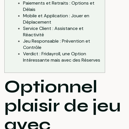
Paiements et Retraits : Options et
Délais
Mobile et Application : Jouer en
Déplacement
Service Client : Assistance et
Réactivité
Jeu Responsable : Prévention et
Contrôle
Verdict : Fridayroll, une Option
Intéressante mais avec des Réserves
Optionnel
plaisir de jeu
avec