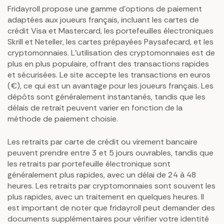
Fridayroll propose une gamme d'options de paiement
adaptées aux joueurs français, incluant les cartes de
crédit Visa et Mastercard, les portefeuilles électroniques
Skrill et Neteller, les cartes prépayées Paysafecard, et les
cryptomonnaies. L’utilisation des cryptomonnaies est de
plus en plus populaire, offrant des transactions rapides
et sécurisées. Le site accepte les transactions en euros
(€), ce qui est un avantage pour les joueurs français. Les
dépôts sont généralement instantanés, tandis que les
délais de retrait peuvent varier en fonction de la
méthode de paiement choisie.
Les retraits par carte de crédit ou virement bancaire
peuvent prendre entre 3 et 5 jours ouvrables, tandis que
les retraits par portefeuille électronique sont
généralement plus rapides, avec un délai de 24 à 48
heures. Les retraits par cryptomonnaies sont souvent les
plus rapides, avec un traitement en quelques heures. Il
est important de noter que fridayroll peut demander des
documents supplémentaires pour vérifier votre identité