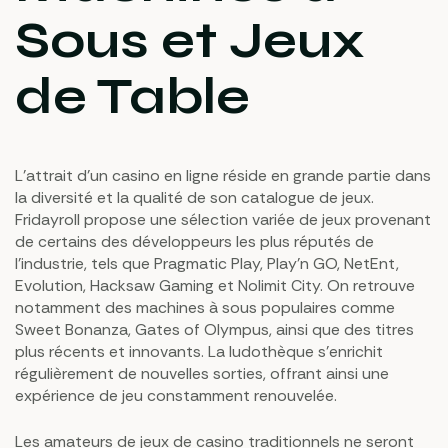
Sous et Jeux
de Table
L'attrait d'un casino en ligne réside en grande partie dans
la diversité et la qualité de son catalogue de jeux.
Fridayroll propose une sélection variée de jeux provenant
de certains des développeurs les plus réputés de
l'industrie, tels que Pragmatic Play, Play'n GO, NetEnt,
Evolution, Hacksaw Gaming et Nolimit City. On retrouve
notamment des machines à sous populaires comme
Sweet Bonanza, Gates of Olympus, ainsi que des titres
plus récents et innovants. La ludothèque s'enrichit
régulièrement de nouvelles sorties, offrant ainsi une
expérience de jeu constamment renouvelée.
Les amateurs de jeux de casino traditionnels ne seront