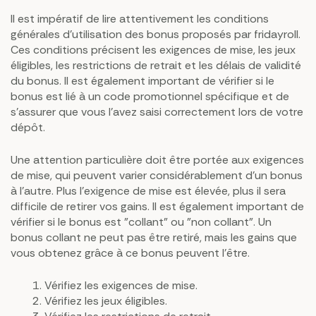
Il est impératif de lire attentivement les conditions
générales d'utilisation des bonus proposés par fridayroll.
Ces conditions précisent les exigences de mise, les jeux
éligibles, les restrictions de retrait et les délais de validité
du bonus. Il est également important de vérifier si le
bonus est lié à un code promotionnel spécifique et de
s'assurer que vous l'avez saisi correctement lors de votre
dépôt.
Une attention particulière doit être portée aux exigences
de mise, qui peuvent varier considérablement d'un bonus
à l'autre. Plus l'exigence de mise est élevée, plus il sera
difficile de retirer vos gains. Il est également important de
vérifier si le bonus est "collant" ou "non collant". Un
bonus collant ne peut pas être retiré, mais les gains que
vous obtenez grâce à ce bonus peuvent l'être.
Vérifiez les exigences de mise.
Vérifiez les jeux éligibles.