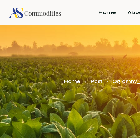
Home
Abo
Home
Post
Ogromny_