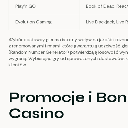
Play'n GO
Book of Dead, React
Evolution Gaming
Live Blackjack, Live
Wybór dostawcy gier ma istotny wpływ na jakość i różno
z renomowanymi firmami, które gwarantują uczciwość gier
(Random Number Generator) potwierdzają losowość wynik
wygraną. Wybierając gry od sprawdzonych dostawców, k
klientów.
Promocje i Bo
Casino