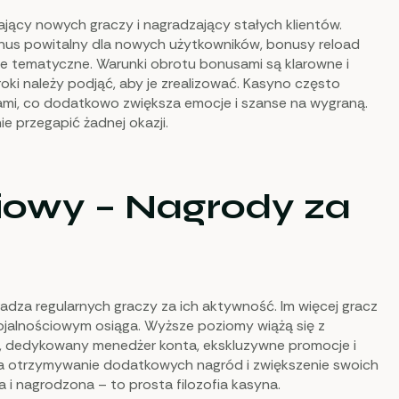
jący nowych graczy i nagradzający stałych klientów.
nus powitalny dla nowych użytkowników, bonusy reload
je tematyczne. Warunki obrotu bonusami są klarowne i
roki należy podjąć, aby je zrealizować. Kasyno często
rodami, co dodatkowo zwiększa emocje i szanse na wygraną.
e przegapić żadnej okazji.
iowy – Nagrody za
adza regularnych graczy za ich aktywność. Im więcej gracz
ojalnościowym osiąga. Wyższe poziomy wiążą się z
at, dedykowany menedżer konta, ekskluzywne promocje i
a otrzymywanie dodatkowych nagród i zwiększenie swoich
i nagrodzona – to prosta filozofia kasyna.