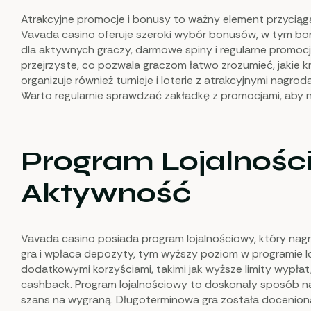
Atrakcyjne promocje i bonusy to ważny element przyciąga
Vavada casino oferuje szeroki wybór bonusów, w tym bo
dla aktywnych graczy, darmowe spiny i regularne promoc
przejrzyste, co pozwala graczom łatwo zrozumieć, jakie k
organizuje również turnieje i loterie z atrakcyjnymi nag
Warto regularnie sprawdzać zakładkę z promocjami, aby ni
Program Lojalnośc
Aktywność
Vavada casino posiada program lojalnościowy, który nagr
gra i wpłaca depozyty, tym wyższy poziom w programie l
dodatkowymi korzyściami, takimi jak wyższe limity wypł
cashback. Program lojalnościowy to doskonały sposób n
szans na wygraną. Długoterminowa gra została doceniona 