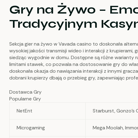
Gry na Żywo – Emo
Tradycyjnym Kasyn
Sekcja gier na żywo w Vavada casino to doskonała altern
wysokiej jakości transmisji wideo i interakcji z krupier
siedząc wygodnie w domu. Dostępne są różne warianty rulet
limitami stawek, co pozwala na dostosowanie gry do włas
doskonała okazja do nawiązania interakcji z innymi gracza
dobrani krupierzy dbają o przebieg gry, zapewniając prof
Dostawca Gry
Popularne Gry
NetEnt
Starburst, Gonzo's 
Microgaming
Mega Moolah, Immor