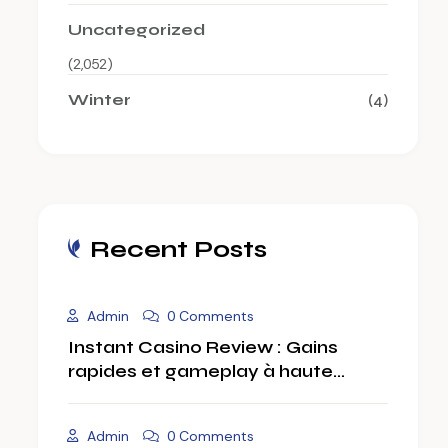
Uncategorized
(2,052)
Winter
(4)
Recent Posts
Admin
0 Comments
Instant Casino Review : Gains
rapides et gameplay à haute
intensité
Admin
0 Comments