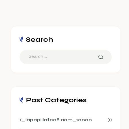
Search
Post Categories
1_lapapillote08.com_10000
(1)