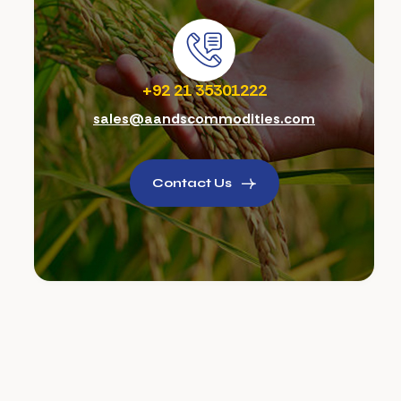
+92 21 35301222
sales@aandscommodities.com
Contact Us