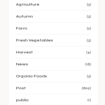
Agriculture
(3)
Autumn
(3)
Farm
(2)
Fresh Vegetables
(3)
Harvest
(4)
News
(18)
Organic Foods
(3)
Post
(869)
public
(1)