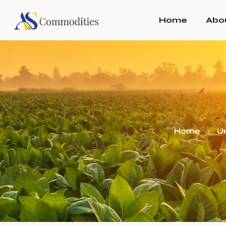
Home
Abo
Home
U