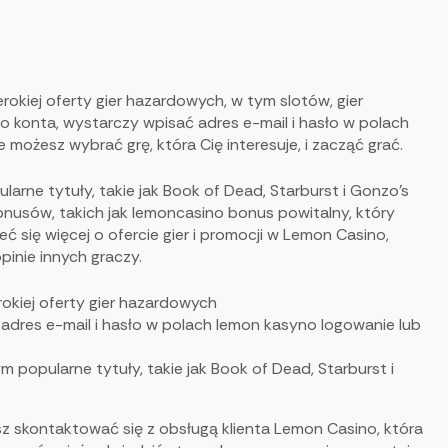
okiej oferty gier hazardowych, w tym slotów, gier
o konta, wystarczy wpisać adres e-mail i hasło w polach
możesz wybrać grę, która Cię interesuje, i zacząć grać.
arne tytuły, takie jak Book of Dead, Starburst i Gonzo’s
onusów, takich jak lemoncasino bonus powitalny, który
 się więcej o ofercie gier i promocji w Lemon Casino,
pinie innych graczy.
okiej oferty gier hazardowych
adres e-mail i hasło w polach lemon kasyno logowanie lub
m popularne tytuły, takie jak Book of Dead, Starburst i
sz skontaktować się z obsługą klienta Lemon Casino, która