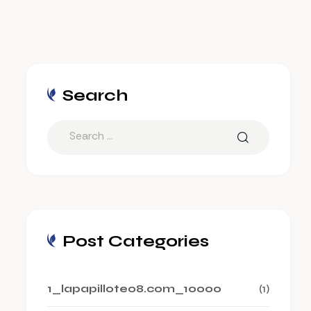
Search
Post Categories
1_lapapillote08.com_10000
(1)