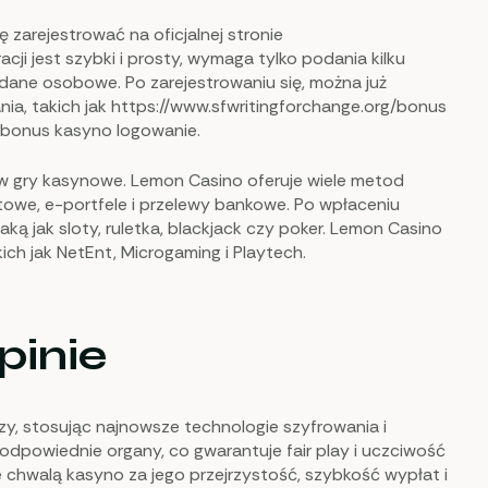
 zarejestrować na oficjalnej stronie
cji jest szybki i prosty, wymaga tylko podania kilku
i dane osobowe. Po zarejestrowaniu się, można już
a, takich jak https://www.sfwritingforchange.org/bonus
g/bonus kasyno logowanie.
 w gry kasynowe. Lemon Casino oferuje wiele metod
ytowe, e-portfele i przelewy bankowe. Po wpłaceniu
aką jak sloty, ruletka, blackjack czy poker. Lemon Casino
ich jak NetEnt, Microgaming i Playtech.
pinie
, stosując najnowsze technologie szyfrowania i
odpowiednie organy, co gwarantuje fair play i uczciwość
 chwalą kasyno za jego przejrzystość, szybkość wypłat i