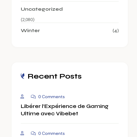
Uncategorized
(2,080)
Winter
(4)
Recent Posts
0 Comments
Libérer l’Expérience de Gaming
Ultime avec Vibebet
0 Comments