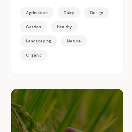
Agriculture
Dairy
Design
Garden
Healthy
Landscaping
Nature
Organic