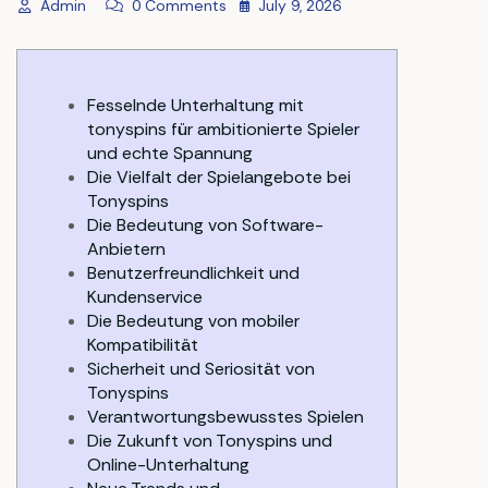
Admin
0 Comments
July 9, 2026
Fesselnde Unterhaltung mit
tonyspins für ambitionierte Spieler
und echte Spannung
Die Vielfalt der Spielangebote bei
Tonyspins
Die Bedeutung von Software-
Anbietern
Benutzerfreundlichkeit und
Kundenservice
Die Bedeutung von mobiler
Kompatibilität
Sicherheit und Seriosität von
Tonyspins
Verantwortungsbewusstes Spielen
Die Zukunft von Tonyspins und
Online-Unterhaltung