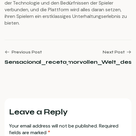
der Technologie und den Bedürfnissen der Spieler
verbunden, und die Plattform wird alles daran setzen,
ihren Spielern ein erstklassiges Unterhaltungserlebnis zu
bieten.
Previous Post
Next Post
fahrungen_in_der_humorvollen_Welt_des
Sensacional_receta_caliente_para_disfr
Leave a Reply
Your email address will not be published.
Required
fields are marked
*