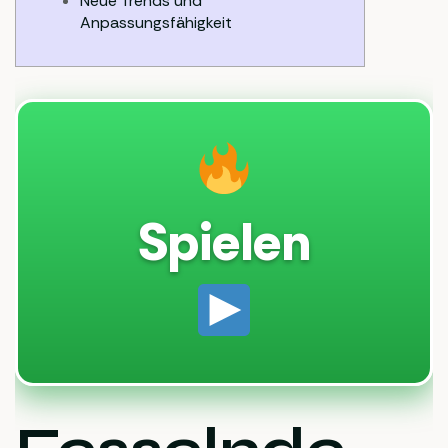
Neue Trends und
Anpassungsfähigkeit
Spielen