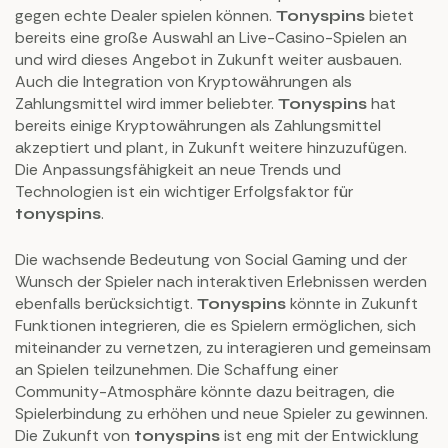
gegen echte Dealer spielen können.
bietet
Tonyspins
bereits eine große Auswahl an Live-Casino-Spielen an
und wird dieses Angebot in Zukunft weiter ausbauen.
Auch die Integration von Kryptowährungen als
Zahlungsmittel wird immer beliebter.
hat
Tonyspins
bereits einige Kryptowährungen als Zahlungsmittel
akzeptiert und plant, in Zukunft weitere hinzuzufügen.
Die Anpassungsfähigkeit an neue Trends und
Technologien ist ein wichtiger Erfolgsfaktor für
.
tonyspins
Die wachsende Bedeutung von Social Gaming und der
Wunsch der Spieler nach interaktiven Erlebnissen werden
ebenfalls berücksichtigt.
könnte in Zukunft
Tonyspins
Funktionen integrieren, die es Spielern ermöglichen, sich
miteinander zu vernetzen, zu interagieren und gemeinsam
an Spielen teilzunehmen. Die Schaffung einer
Community-Atmosphäre könnte dazu beitragen, die
Spielerbindung zu erhöhen und neue Spieler zu gewinnen.
Die Zukunft von
ist eng mit der Entwicklung
tonyspins