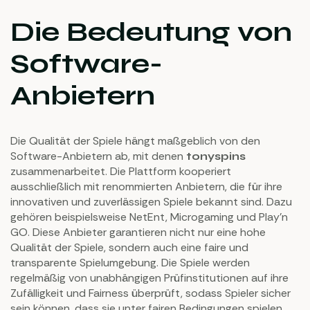
Die Bedeutung von
Software-
Anbietern
Die Qualität der Spiele hängt maßgeblich von den
Software-Anbietern ab, mit denen
tonyspins
zusammenarbeitet. Die Plattform kooperiert
ausschließlich mit renommierten Anbietern, die für ihre
innovativen und zuverlässigen Spiele bekannt sind. Dazu
gehören beispielsweise NetEnt, Microgaming und Play'n
GO. Diese Anbieter garantieren nicht nur eine hohe
Qualität der Spiele, sondern auch eine faire und
transparente Spielumgebung. Die Spiele werden
regelmäßig von unabhängigen Prüfinstitutionen auf ihre
Zufälligkeit und Fairness überprüft, sodass Spieler sicher
sein können, dass sie unter fairen Bedingungen spielen.