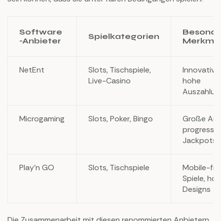
Software
Besonde
Spielkategorien
-Anbieter
Merkma
NetEnt
Slots, Tischspiele,
Innovative 
Live-Casino
hohe
Auszahlun
Microgaming
Slots, Poker, Bingo
Große Aus
progressiv
Jackpots
Play'n GO
Slots, Tischspiele
Mobile-fre
Spiele, ho
Designs
Die Zusammenarbeit mit diesen renommierten Anbietern