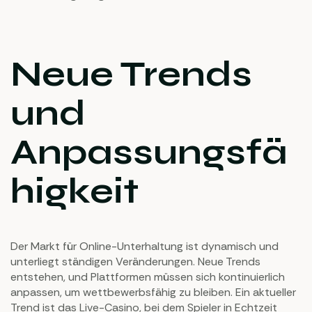
Neue Trends
und
Anpassungsfä
higkeit
Der Markt für Online-Unterhaltung ist dynamisch und
unterliegt ständigen Veränderungen. Neue Trends
entstehen, und Plattformen müssen sich kontinuierlich
anpassen, um wettbewerbsfähig zu bleiben. Ein aktueller
Trend ist das Live-Casino, bei dem Spieler in Echtzeit