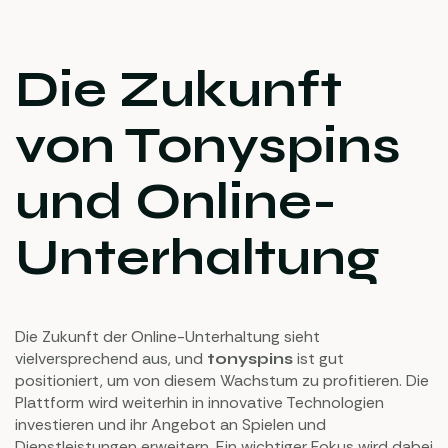
Die Zukunft
von Tonyspins
und Online-
Unterhaltung
Die Zukunft der Online-Unterhaltung sieht
vielversprechend aus, und
ist gut
tonyspins
positioniert, um von diesem Wachstum zu profitieren. Die
Plattform wird weiterhin in innovative Technologien
investieren und ihr Angebot an Spielen und
Dienstleistungen erweitern. Ein wichtiger Fokus wird dabei