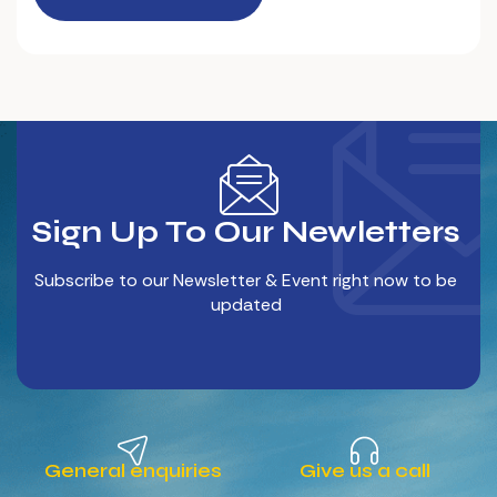
Sign Up To Our Newletters
Subscribe to our Newsletter & Event right now to be
updated
General enquiries
Give us a call