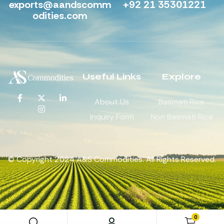
exports@aandscomm
+92 21 35301221
odities.com
Useful Links
Explore
About Us
Basmati Rice
Inquiry Form
Non Basmati Rice
© Copyright 2024 A&S Commodities. All Rights Reserved.
0