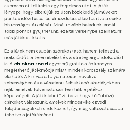
sikeresen át kell kelnie egy forgalmas utat. A játék
lényege, hogy elkerüljük az úton közlekedő járműveket,
pontos időzítéssel és elmozdulással biztosítva a csirke
biztonságos átkelését. Minél tovább haladunk, annál
több pontot gyűjthetünk, ezáltal versenybe szállhatunk
más játékosokkal is.
Ez a játék nem csupán szórakoztató, hanem fejleszti a
reakcióidőt, a térérzékelést és a stratégiai gondolkodást
is. A
egyszerű grafikája és könnyen
chicken road
megérthető játékmódja miatt minden korosztály számára
elérhető. A kihívás a folyamatosan növekvő
sebességben és a váratlanul felbukkanó akadályokban
rejlik, amelyek folyamatosan tesztelik a játékos
képességeit. A játék lehetővé teszi, hogy különböző
csirkéket válasszunk, amelyek mindegyike egyedi
tulajdonságokkal rendelkezhet, így még változatosabbá
tehetve a játékélményt.