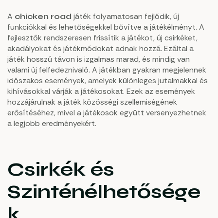
A
játék folyamatosan fejlődik, új
chicken road
funkciókkal és lehetőségekkel bővítve a játékélményt. A
fejlesztők rendszeresen frissítik a játékot, új csirkéket,
akadályokat és játékmódokat adnak hozzá. Ezáltal a
játék hosszú távon is izgalmas marad, és mindig van
valami új felfedeznivaló. A játékban gyakran megjelennek
időszakos események, amelyek különleges jutalmakkal és
kihívásokkal várják a játékosokat. Ezek az események
hozzájárulnak a játék közösségi szellemiségének
erősítéséhez, mivel a játékosok együtt versenyezhetnek
a legjobb eredményekért.
Csirkék és
Szinténélhetősége
k