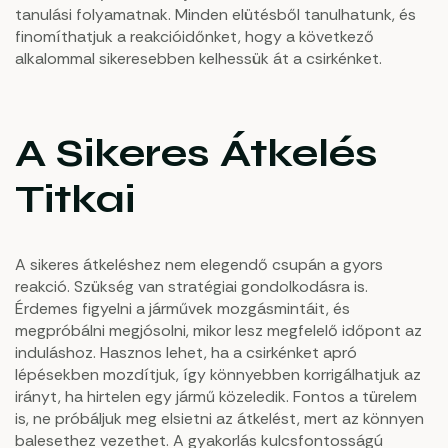
tanulási folyamatnak. Minden elütésből tanulhatunk, és
finomíthatjuk a reakcióidőnket, hogy a következő
alkalommal sikeresebben kelhessük át a csirkénket.
A Sikeres Átkelés
Titkai
A sikeres átkeléshez nem elegendő csupán a gyors
reakció. Szükség van stratégiai gondolkodásra is.
Érdemes figyelni a járművek mozgásmintáit, és
megpróbálni megjósolni, mikor lesz megfelelő időpont az
induláshoz. Hasznos lehet, ha a csirkénket apró
lépésekben mozdítjuk, így könnyebben korrigálhatjuk az
irányt, ha hirtelen egy jármű közeledik. Fontos a türelem
is, ne próbáljuk meg elsietni az átkelést, mert az könnyen
balesethez vezethet. A gyakorlás kulcsfontosságú