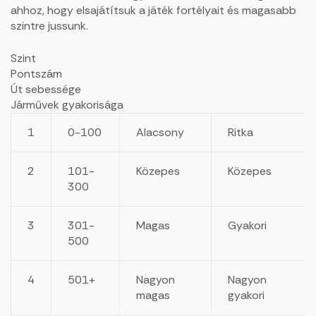
ahhoz, hogy elsajátítsuk a játék fortélyait és magasabb
szintre jussunk.
Szint
Pontszám
Út sebessége
Járművek gyakorisága
1
0-100
Alacsony
Ritka
2
101-
Közepes
Közepes
300
3
301-
Magas
Gyakori
500
4
501+
Nagyon
Nagyon
magas
gyakori