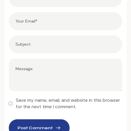
Save my name, email, and website in this browser
for the next time I comment.
Post Comment