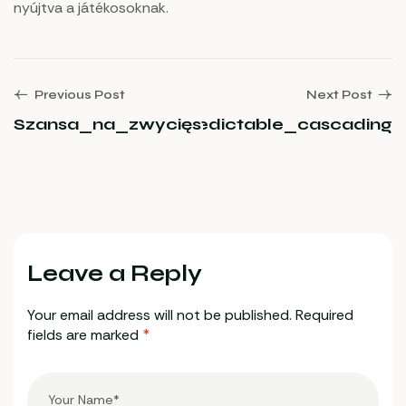
nyújtva a játékosoknak.
Previous Post
Next Post
rilling_wins_and_unpredictable_cascading
Szansa_na_zwycięstwo_przy_bet_on_red_
Leave a Reply
Your email address will not be published.
Required
fields are marked
*