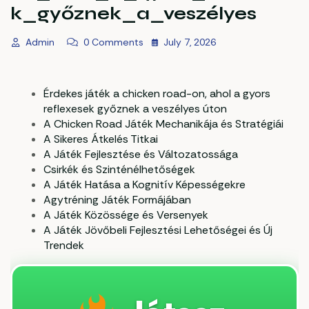
k_győznek_a_veszélyes
Admin
0 Comments
July 7, 2026
Érdekes játék a chicken road-on, ahol a gyors
reflexesek győznek a veszélyes úton
A Chicken Road Játék Mechanikája és Stratégiái
A Sikeres Átkelés Titkai
A Játék Fejlesztése és Változatossága
Csirkék és Szinténélhetőségek
A Játék Hatása a Kognitív Képességekre
Agytréning Játék Formájában
A Játék Közössége és Versenyek
A Játék Jövőbeli Fejlesztési Lehetőségei és Új
Trendek