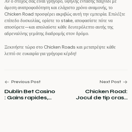
Αν ο στόχος σας είναι γρήγορο, υψηλής έντασης παιχνίδι με
άμεση ανατροφοδότηση και ελάχιστο χρόνο αναμονής, το
Chicken Road προσφέρει ακριβώς αυτή την εμπειρία. Επιλέξτε
επίπεδο δυσκολίας, ορίστε το stake, αποφασίστε πότε να
αποσύρετε—και απολαύστε κάθε δευτερόλεπτο αυτής της
αδρεναλίνης γεμάτης διαδρομής στον δρόμο.
Ξεκινήστε τώρα στο Chicken Roads και μετατρέψτε κάθε
λεπτό σε ευκαιρία για γρήγορα κέρδη!
Previous Post
Next Post
Dublin Bet Casino
Chicken Road:
: Gains rapides,
Jocul de tip crash
jeu express et
rapid care
sensations infinies
menține jucătorii
în tensiune