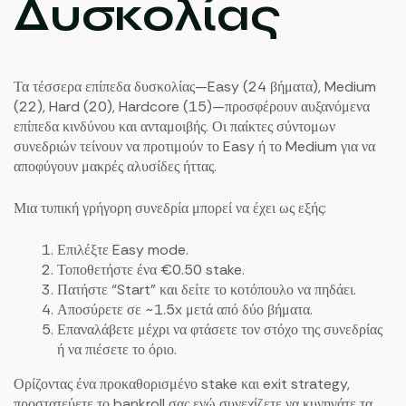
Δυσκολίας
Τα τέσσερα επίπεδα δυσκολίας—Easy (24 βήματα), Medium
(22), Hard (20), Hardcore (15)—προσφέρουν αυξανόμενα
επίπεδα κινδύνου και ανταμοιβής. Οι παίκτες σύντομων
συνεδριών τείνουν να προτιμούν το Easy ή το Medium για να
αποφύγουν μακρές αλυσίδες ήττας.
Μια τυπική γρήγορη συνεδρία μπορεί να έχει ως εξής:
Επιλέξτε Easy mode.
Τοποθετήστε ένα €0.50 stake.
Πατήστε “Start” και δείτε το κοτόπουλο να πηδάει.
Αποσύρετε σε ~1.5x μετά από δύο βήματα.
Επαναλάβετε μέχρι να φτάσετε τον στόχο της συνεδρίας
ή να πιέσετε το όριο.
Ορίζοντας ένα προκαθορισμένο stake και exit strategy,
προστατεύετε το bankroll σας ενώ συνεχίζετε να κυνηγάτε τα