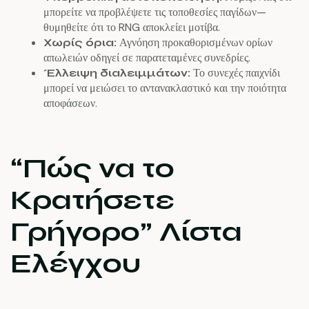
μπορείτε να προβλέψετε τις τοποθεσίες παγίδων—
θυμηθείτε ότι το RNG αποκλείει μοτίβα.
Αγνόηση προκαθορισμένων ορίων
Χωρίς όρια:
απωλειών οδηγεί σε παρατεταμένες συνεδρίες.
Το συνεχές παιχνίδι
Έλλειψη διαλειμμάτων:
μπορεί να μειώσει το αντανακλαστικό και την ποιότητα
αποφάσεων.
“Πώς να το
Κρατήσετε
Γρήγορο” Λίστα
Ελέγχου