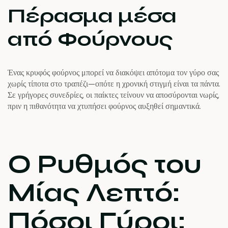
Πέρασμα μέσα
από Φούρνους
Ένας κρυφός φούρνος μπορεί να διακόψει απότομα τον γύρο σας
χωρίς τίποτα στο τραπέζι—οπότε η χρονική στιγμή είναι τα πάντα.
Σε γρήγορες συνεδρίες, οι παίκτες τείνουν να αποσύρονται νωρίς,
πριν η πιθανότητα να χτυπήσει φούρνος αυξηθεί σημαντικά.
Ο Ρυθμός του
Μίας Λεπτό:
Πόσοι Γύροι;