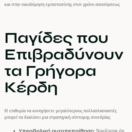
και στην οικοδόμηση εμπιστοσύνης στον χρόνο αποσύρσεως.
Παγίδες που
Επιβραδύνουν
τα Γρήγορα
Κέρδη
Η επιθυμία να κυνηγήσετε μεγαλύτερους πολλαπλασιαστές
μπορεί να διαλύσει μια στρατηγική σύντομης συνεδρίας:
Νομίζοντας ότι
Υπερβολική αυτοπεποίθηση: