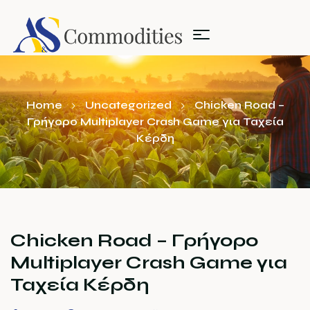
Home
Uncategorized
Chicken Road –
Γρήγορο Multiplayer Crash Game για Ταχεία
Κέρδη
Chicken Road – Γρήγορο
Multiplayer Crash Game για
Ταχεία Κέρδη