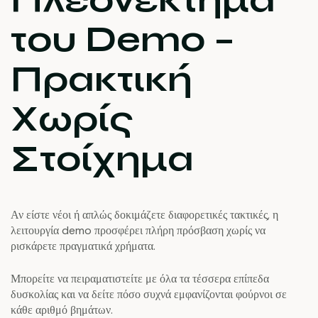
Πλεονέκτημα
του Demo –
Πρακτική
Χωρίς
Στοίχημα
Αν είστε νέοι ή απλώς δοκιμάζετε διαφορετικές τακτικές, η
λειτουργία demo προσφέρει πλήρη πρόσβαση χωρίς να
ρισκάρετε πραγματικά χρήματα.
Μπορείτε να πειραματιστείτε με όλα τα τέσσερα επίπεδα
δυσκολίας και να δείτε πόσο συχνά εμφανίζονται φούρνοι σε
κάθε αριθμό βημάτων.