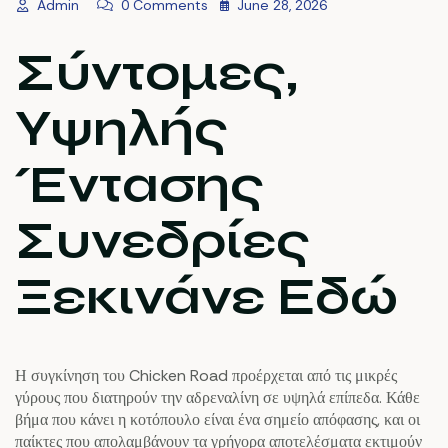
Admin
0 Comments
June 28, 2026
Σύντομες,
Υψηλής
Έντασης
Συνεδρίες
Ξεκινάνε Εδώ
Η συγκίνηση του Chicken Road προέρχεται από τις μικρές
γύρους που διατηρούν την αδρεναλίνη σε υψηλά επίπεδα. Κάθε
βήμα που κάνει η κοτόπουλο είναι ένα σημείο απόφασης, και οι
παίκτες που απολαμβάνουν τα γρήγορα αποτελέσματα εκτιμούν