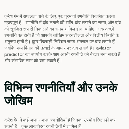
क्रैश गेम में सफलता पाने के लिए, एक प्रभावी रणनीति विकसित करना
महत्वपूर्ण है। रणनीति में दांव लगाने की राशि, दांव लगाने का समय, और दांव
को सुरक्षित रूप से निकालने का समय शामिल होना चाहिए। एक अच्छी
रणनीति वह होती है जो आपकी जोखिम सहनशीलता और वित्तीय स्थिति के
अनुरूप होती है। कुछ खिलाड़ी निश्चित समय अंतराल पर दांव लगाते हैं,
जबकि अन्य विमान की ऊंचाई के आधार पर दांव लगाते हैं। aviator
predictor का उपयोग करके आप अपनी रणनीति को बेहतर बना सकते हैं
और संभावित लाभ को बढ़ा सकते हैं।
विभिन्न रणनीतियाँ और उनके
जोखिम
क्रैश गेम में कई अलग-अलग रणनीतियाँ हैं जिनका उपयोग खिलाड़ी कर
सकते हैं। कुछ लोकप्रिय रणनीतियों में शामिल हैं: