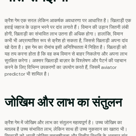
क्रैश गेम एक सरल लेकिन आकर्षक अवधारणा पर आधारित है। खिलाड़ी एक
हवाई जहाज के उड़ान भरने पर दांव लगाते हैं। विमान की उड़ान जितनी लंबी
होगी, खिलाड़ी का संभावित लाभ उतना ही अधिक होगा। हालांकि, विमान
कभी भी अप्रत्याशित रूप से क्रैश हो सकता है, जिससे खिलाड़ी अपना दांव
खो देता है। इस गेम का रोमांच इसी अनिश्चितता में निहित है। खिलाड़ी को
यह तय करना होता है कि वह कब विमान से बाहर निकलेगा और अपना लाभ
सुरक्षित करेगा। अक्सर खिलाड़ी बाज़ार के विश्लेषण और पैटर्न की पहचान
करने के लिए विभिन्न उपकरणों का उपयोग करते हैं, जिसमें aviator
predictor भी शामिल है।
जोखिम और लाभ का संतुलन
क्रैश गेम में जोखिम और लाभ का संतुलन महत्वपूर्ण है। उच्च जोखिम का
मतलब है उच्च संभावित लाभ, लेकिन साथ ही उच्च नुकसान का खतरा भी।
खिलाड़ी को अपनी जोखिम सहनशीलता और वित्तीय स्थिति के अनुसार दांव