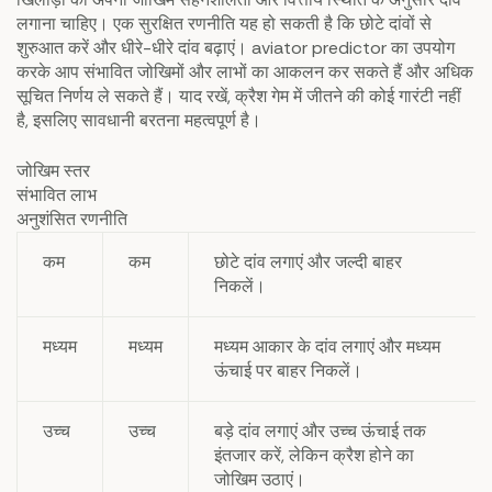
लगाना चाहिए। एक सुरक्षित रणनीति यह हो सकती है कि छोटे दांवों से
शुरुआत करें और धीरे-धीरे दांव बढ़ाएं। aviator predictor का उपयोग
करके आप संभावित जोखिमों और लाभों का आकलन कर सकते हैं और अधिक
सूचित निर्णय ले सकते हैं। याद रखें, क्रैश गेम में जीतने की कोई गारंटी नहीं
है, इसलिए सावधानी बरतना महत्वपूर्ण है।
जोखिम स्तर
संभावित लाभ
अनुशंसित रणनीति
कम
कम
छोटे दांव लगाएं और जल्दी बाहर
निकलें।
मध्यम
मध्यम
मध्यम आकार के दांव लगाएं और मध्यम
ऊंचाई पर बाहर निकलें।
उच्च
उच्च
बड़े दांव लगाएं और उच्च ऊंचाई तक
इंतजार करें, लेकिन क्रैश होने का
जोखिम उठाएं।