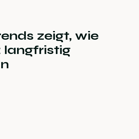
rends zeigt, wie
langfristig
nn