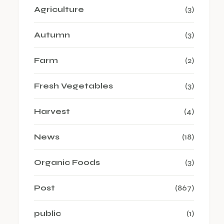
Agriculture
(3)
Autumn
(3)
Farm
(2)
Fresh Vegetables
(3)
Harvest
(4)
News
(18)
Organic Foods
(3)
Post
(867)
public
(1)