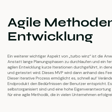
Agile Methoden
Entwicklung
Ein weiterer wichtiger Aspekt von „turbo winz“ ist die An
Anstatt lange Planungsphasen zu durchlaufen und ein fert
agilen Entwicklung kurze Iterationen durchgeführt, in den
und getestet wird. Dieses MVP wird dann anhand des Fee
Dieser iterative Prozess ermöglicht es, schnell auf Verän
Endprodukt den Bedürfnissen der Benutzer entspricht. Es
selbstorganisiert sind und eine hohe Eigenverantwortung
für eine agile Methodik, die in vielen Unternehmen erfolgre