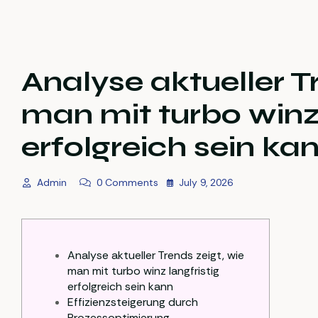
Analyse aktueller T
man mit turbo winz 
erfolgreich sein ka
Admin
0 Comments
July 9, 2026
Analyse aktueller Trends zeigt, wie
man mit turbo winz langfristig
erfolgreich sein kann
Effizienzsteigerung durch
Prozessoptimierung