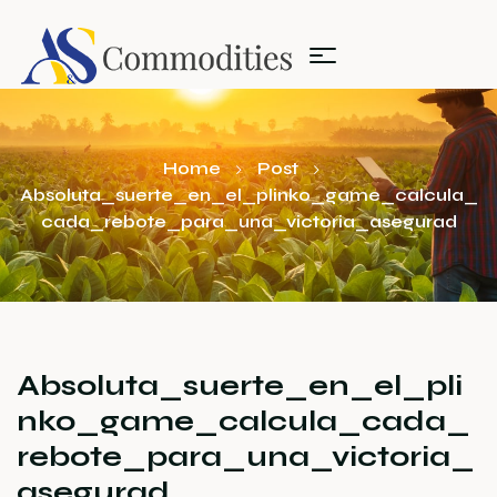
Home
Post
Absoluta_suerte_en_el_plinko_game_calcula_
cada_rebote_para_una_victoria_asegurad
Absoluta_suerte_en_el_pli
nko_game_calcula_cada_
rebote_para_una_victoria_
asegurad